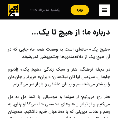
Ski
t
ویژه
یکشنبه, 18 مرداد, 1405
کنترلر
conten
صفحه‌بندی
– صفحه اصلی
درباره ما؛ از هیچ تا یک…
– ایران
«هیچ یک» خانه‌ای است به وسعت همه‌ ما؛ جایی که در
– سبک زندگی
آن هیچ یک از علاقه‌مندی‌ها چشم‌پوشی نمی‌شوند.
– مصاحبه
در مجله فرهنگ، هنر و سبک زندگی‌ «هیچ یک» زادبوم
– فرهنگ و هنر
جاودان، سرزمین نیاکان نیک‌‌‌‌مان؛ «ایران» عزیزتر ز جان‌‌مان
را بیشتر می‌شناسیم و پیمان عاشقی را باز از سر می‌گیریم.
– هنرمندان
هنر رج می‌زنیم؛ از سینما و موسیقی با شما دل به دل
– آرشیو
می‌کنیم و از تیاتر و هنرهای تجسمی جا نمی‌گذاریم‌تان. به
رسم و عادت دیرینی که با مخاطبان قدیم داشتیم، همچنان
– تماس با ما