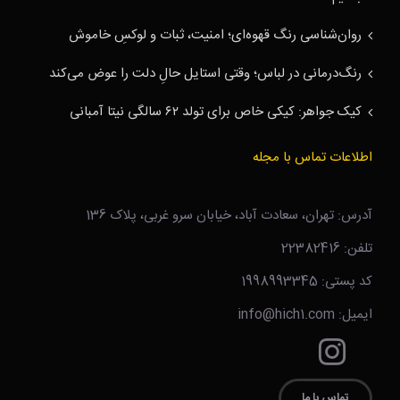
روان‌شناسی رنگ قهوه‌ای؛ امنیت، ثبات و لوکسِ خاموش
رنگ‌درمانی در لباس؛ وقتی استایل حالِ دلت را عوض می‌کند
کیک جواهر: کیکی خاص برای تولد ۶۲ سالگی نیتا آمبانی
اطلاعات تماس با مجله
آدرس: تهران، سعادت آباد، خیابان سرو غربی، پلاک 136
تلفن: 22382416
کد پستی: 1998993345
ایمیل: info@hich1.com
تماس با ما