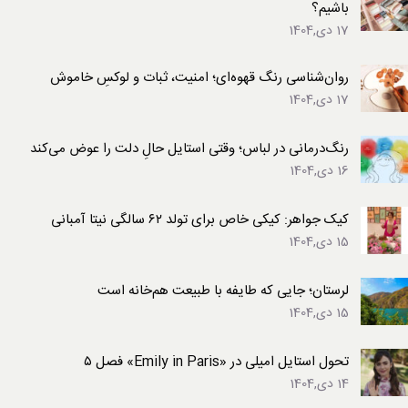
باشیم؟
17 دی,1404
روان‌شناسی رنگ قهوه‌ای؛ امنیت، ثبات و لوکسِ خاموش
17 دی,1404
رنگ‌درمانی در لباس؛ وقتی استایل حالِ دلت را عوض می‌کند
16 دی,1404
کیک جواهر: کیکی خاص برای تولد ۶۲ سالگی نیتا آمبانی
15 دی,1404
لرستان؛ جایی که طایفه با طبیعت هم‌خانه است
15 دی,1404
تحول استایل امیلی در «Emily in Paris» فصل ۵
14 دی,1404