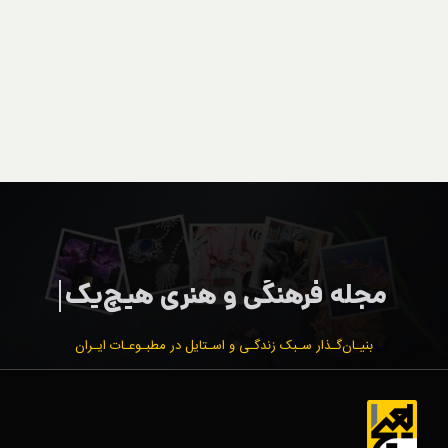
بنیـان‌گـذار سـبک زندگـی و اسـتایل در مطبـوعـات ایـران