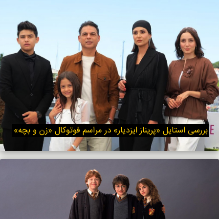
بررسی استایل «پریناز ایزدیار» در مراسم فوتوکال «زن و بچه»