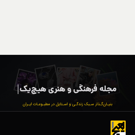
بنیـان‌گـذار سـبک زندگـی و اسـتایل در مطبـوعـات ایـران