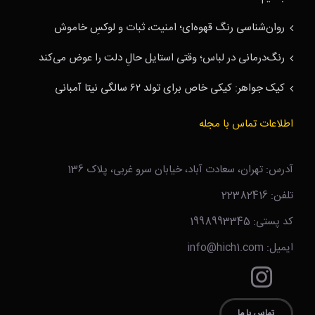
روان‌شناسی رنگ قهوه‌ای؛ امنیت، ثبات و لوکسِ خاموش
رنگ‌درمانی در لباس؛ وقتی استایل حالِ دلت را عوض می‌کند
کیک جواهر: کیکی خاص برای تولد ۶۲ سالگی نیتا آمبانی
اطلاعات تماس با مجله
آدرس: تهران، سعادت آباد، خیابان سرو غربی، پلاک 136
تلفن: 22382416
کد پستی: 1998993345
ایمیل: info@hich1.com
تماس با ما