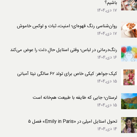
باشیم؟
17 دی,1404
روان‌شناسی رنگ قهوه‌ای؛ امنیت، ثبات و لوکسِ خاموش
17 دی,1404
رنگ‌درمانی در لباس؛ وقتی استایل حالِ دلت را عوض می‌کند
16 دی,1404
کیک جواهر: کیکی خاص برای تولد ۶۲ سالگی نیتا آمبانی
15 دی,1404
لرستان؛ جایی که طایفه با طبیعت هم‌خانه است
15 دی,1404
تحول استایل امیلی در «Emily in Paris» فصل ۵
14 دی,1404