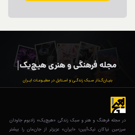
بنیـان‌گـذار سـبک زندگـی و اسـتایل در مطبـوعـات ایـران
در مجله فرهنگ و هنر و سبک زندگی‌ «هیچ‌یک» زادبوم جاودان
سرزمین نیاکان نیک‌‌‌آیین؛ «ایران» عزیزتر از جان‌مان را بیشتر