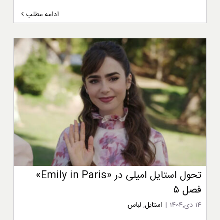
ادامه مطلب
تحول استایل امیلی در «Emily in Paris»
فصل ۵
14 دی,1404
|
استایل
,
لباس