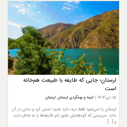
لرستان؛ جایی که طایفه با طبیعت هم‌خانه
است
15 دی,1404
|
ابنیه و بومگردی لرستان
,
لرستان
لرستان را نمی‌شود فقط دید؛ باید شنید، لمس کرد و مدتی در آن
ماند. سرزمینی که کوه‌هایش هنوز نام طایفه‌ها را به خاطر دارند
و [...]