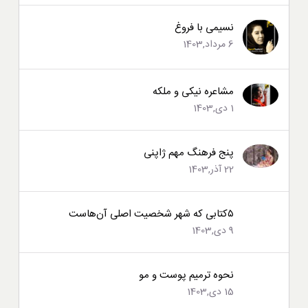
نسیمی با فروغ
6 مرداد,1403
مشاعره نیکی و ملکه
1 دی,1403
پنج فرهنگ مهم ژاپنی
22 آذر,1403
۵کتابی که شهر شخصیت اصلی آن‌هاست
9 دی,1403
نحوه ترمیم پوست و مو
15 دی,1403