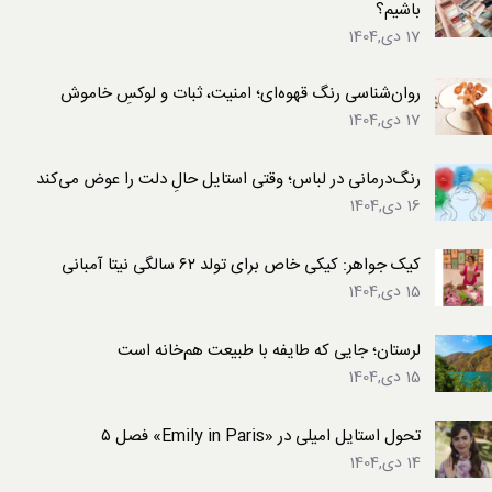
باشیم؟
17 دی,1404
روان‌شناسی رنگ قهوه‌ای؛ امنیت، ثبات و لوکسِ خاموش
17 دی,1404
رنگ‌درمانی در لباس؛ وقتی استایل حالِ دلت را عوض می‌کند
16 دی,1404
کیک جواهر: کیکی خاص برای تولد ۶۲ سالگی نیتا آمبانی
15 دی,1404
لرستان؛ جایی که طایفه با طبیعت هم‌خانه است
15 دی,1404
تحول استایل امیلی در «Emily in Paris» فصل ۵
14 دی,1404