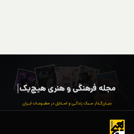
بنیـان‌گـذار سـبک زندگـی و اسـتایل در مطبـوعـات ایـران