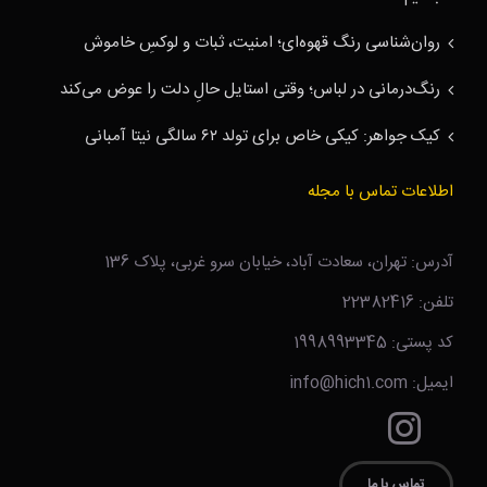
روان‌شناسی رنگ قهوه‌ای؛ امنیت، ثبات و لوکسِ خاموش
رنگ‌درمانی در لباس؛ وقتی استایل حالِ دلت را عوض می‌کند
کیک جواهر: کیکی خاص برای تولد ۶۲ سالگی نیتا آمبانی
اطلاعات تماس با مجله
آدرس: تهران، سعادت آباد، خیابان سرو غربی، پلاک 136
تلفن: 22382416
کد پستی: 1998993345
ایمیل: info@hich1.com
تماس با ما