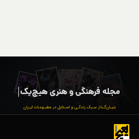
بنیـان‌گـذار سـبک زندگـی و اسـتایل در مطبـوعـات ایـران