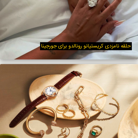
حلقه نامزدی کریستیانو رونالدو برای جورجینا