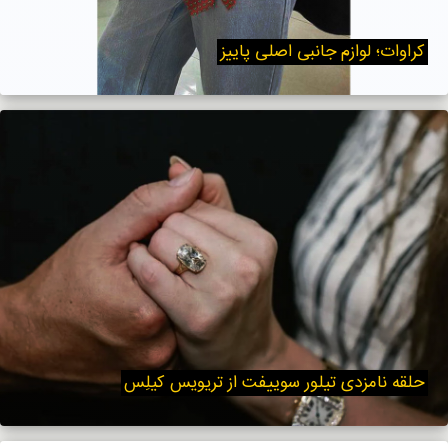
کراوات؛ لوازم جانبی اصلی پاییز
حلقه نامزدی تیلور سوییفت از تریویس کیلِس