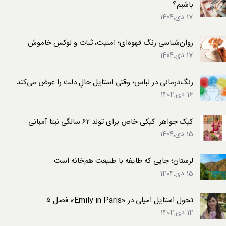
باشیم؟
17 دی,1404
روان‌شناسی رنگ قهوه‌ای؛ امنیت، ثبات و لوکسِ خاموش
17 دی,1404
رنگ‌درمانی در لباس؛ وقتی استایل حالِ دلت را عوض می‌کند
16 دی,1404
کیک جواهر: کیکی خاص برای تولد ۶۲ سالگی نیتا آمبانی
15 دی,1404
لرستان؛ جایی که طایفه با طبیعت هم‌خانه است
15 دی,1404
تحول استایل امیلی در «Emily in Paris» فصل ۵
14 دی,1404