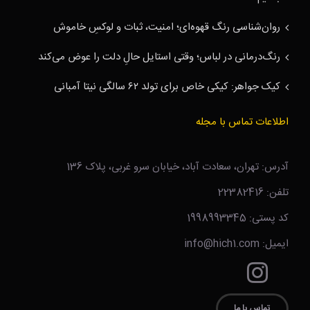
روان‌شناسی رنگ قهوه‌ای؛ امنیت، ثبات و لوکسِ خاموش
رنگ‌درمانی در لباس؛ وقتی استایل حالِ دلت را عوض می‌کند
کیک جواهر: کیکی خاص برای تولد ۶۲ سالگی نیتا آمبانی
اطلاعات تماس با مجله
آدرس: تهران، سعادت آباد، خیابان سرو غربی، پلاک 136
تلفن: 22382416
کد پستی: 1998993345
ایمیل: info@hich1.com
تماس با ما