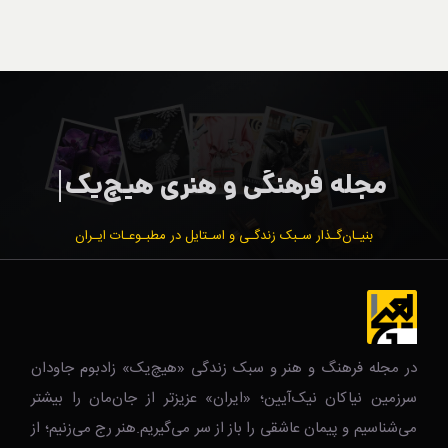
بنیـان‌گـذار سـبک زندگـی و اسـتایل در مطبـوعـات ایـران
در مجله فرهنگ و هنر و سبک زندگی‌ «هیچ‌یک» زادبوم جاودان
سرزمین نیاکان نیک‌‌‌آیین؛ «ایران» عزیزتر از جان‌مان را بیشتر
می‌شناسیم و پیمان عاشقی را باز از سر می‌گیریم.هنر رج می‌زنیم؛ از