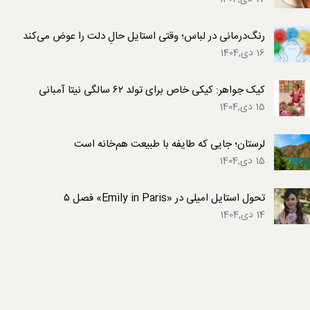
رنگ‌درمانی در لباس؛ وقتی استایل حالِ دلت را عوض می‌کند
16 دی,1404
کیک جواهر: کیکی خاص برای تولد ۶۲ سالگی نیتا آمبانی
15 دی,1404
لرستان؛ جایی که طایفه با طبیعت هم‌خانه است
15 دی,1404
تحول استایل امیلی در «Emily in Paris» فصل ۵
14 دی,1404