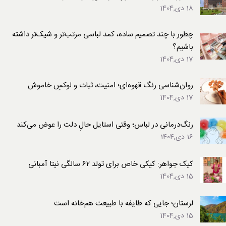
18 دی,1404
چطور با چند تصمیم ساده، کمد لباسی مرتب‌تر و شیک‌تر داشته
باشیم؟
17 دی,1404
روان‌شناسی رنگ قهوه‌ای؛ امنیت، ثبات و لوکسِ خاموش
17 دی,1404
رنگ‌درمانی در لباس؛ وقتی استایل حالِ دلت را عوض می‌کند
16 دی,1404
کیک جواهر: کیکی خاص برای تولد ۶۲ سالگی نیتا آمبانی
15 دی,1404
لرستان؛ جایی که طایفه با طبیعت هم‌خانه است
15 دی,1404