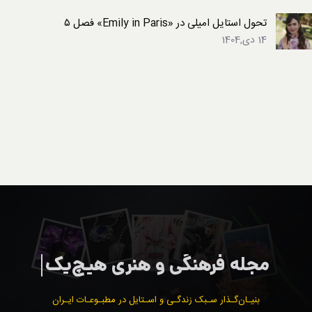
تحول استایل امیلی در «Emily in Paris» فصل ۵
14 دی,1404
بنیـان‌گـذار سـبک زندگـی و اسـتایل در مطبـوعـات ایـران