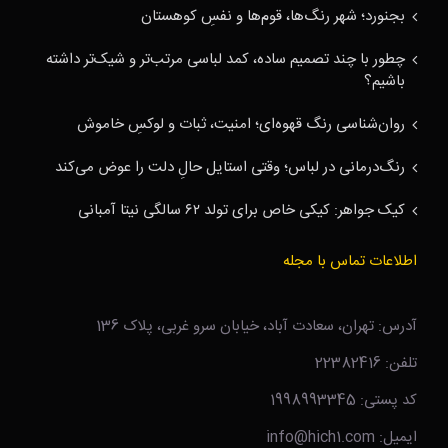
بجنورد؛ شهر رنگ‌ها، قوم‌ها و نفسِ کوهستان
چطور با چند تصمیم ساده، کمد لباسی مرتب‌تر و شیک‌تر داشته
باشیم؟
روان‌شناسی رنگ قهوه‌ای؛ امنیت، ثبات و لوکسِ خاموش
رنگ‌درمانی در لباس؛ وقتی استایل حالِ دلت را عوض می‌کند
کیک جواهر: کیکی خاص برای تولد ۶۲ سالگی نیتا آمبانی
اطلاعات تماس با مجله
آدرس: تهران، سعادت آباد، خیابان سرو غربی، پلاک 136
تلفن: 22382416
کد پستی: 1998993345
ایمیل: info@hich1.com