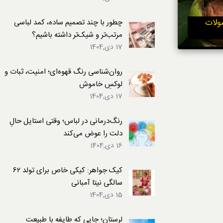
لباس
ولات
چطور با چند تصمیم ساده، کمد لباسی
مرتب‌تر و شیک‌تر داشته باشیم؟
17 دی,1404
روان‌شناسی رنگ قهوه‌ای؛ امنیت، ثبات و
لوکسِ خاموش
17 دی,1404
رنگ‌درمانی در لباس؛ وقتی استایل حالِ
دلت را عوض می‌کند
16 دی,1404
کیک جواهر: کیکی خاص برای تولد ۶۲
سالگی نیتا آمبانی
15 دی,1404
لرستان؛ جایی که طایفه با طبیعت