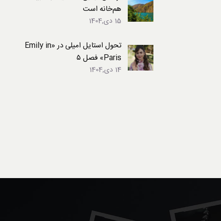
هم‌خانه است
15 دی,1404
تحول استایل امیلی در «Emily in
Paris» فصل ۵
14 دی,1404