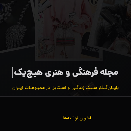
بنیـان‌گـذار سـبک زندگـی و اسـتایل در مطبـوعـات ایـران
آخرین نوشته‌ها