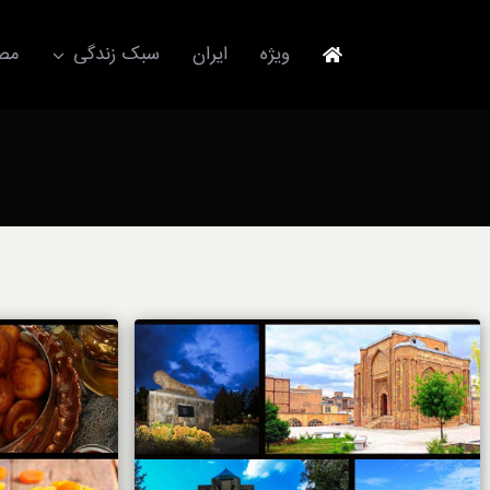
Ski
t
ویژه
ایران
سبک زندگی
مصا
conten
جهانگردی
مد و فشن
آکسسوری
استایل
برند
لباس
آداب معاشرت
ورزش/ سلامت/ زیبایی
تکنولوژی
خودرو