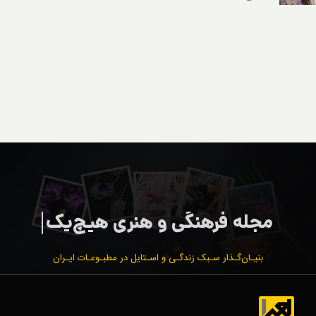
بنیـان‌گـذار سـبک زندگـی و اسـتایل در مطبـوعـات ایـران