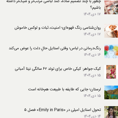
چطور با چند تصمیم ساده، کمد لباسی مرتب‌تر و شیک‌تر داشته
باشیم؟
17 دی,1404
روان‌شناسی رنگ قهوه‌ای؛ امنیت، ثبات و لوکسِ خاموش
17 دی,1404
رنگ‌درمانی در لباس؛ وقتی استایل حالِ دلت را عوض می‌کند
16 دی,1404
کیک جواهر: کیکی خاص برای تولد ۶۲ سالگی نیتا آمبانی
15 دی,1404
لرستان؛ جایی که طایفه با طبیعت هم‌خانه است
15 دی,1404
تحول استایل امیلی در «Emily in Paris» فصل ۵
14 دی,1404