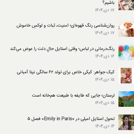
باشیم؟
17 دی,1404
روان‌شناسی رنگ قهوه‌ای؛ امنیت، ثبات و لوکسِ خاموش
17 دی,1404
رنگ‌درمانی در لباس؛ وقتی استایل حالِ دلت را عوض می‌کند
16 دی,1404
کیک جواهر: کیکی خاص برای تولد ۶۲ سالگی نیتا آمبانی
15 دی,1404
لرستان؛ جایی که طایفه با طبیعت هم‌خانه است
15 دی,1404
تحول استایل امیلی در «Emily in Paris» فصل ۵
14 دی,1404