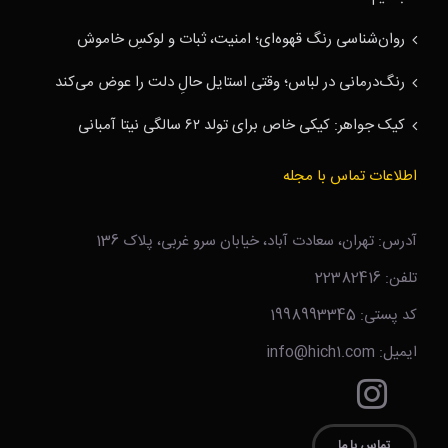
روان‌شناسی رنگ قهوه‌ای؛ امنیت، ثبات و لوکسِ خاموش
رنگ‌درمانی در لباس؛ وقتی استایل حالِ دلت را عوض می‌کند
کیک جواهر: کیکی خاص برای تولد ۶۲ سالگی نیتا آمبانی
اطلاعات تماس با مجله
آدرس: تهران، سعادت آباد، خیابان سرو غربی، پلاک 136
تلفن: 22382416
کد پستی: 1998993345
ایمیل: info@hich1.com
تماس با ما