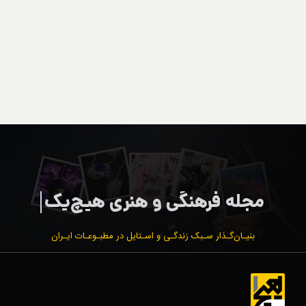
بنیـان‌گـذار سـبک زندگـی و اسـتایل در مطبـوعـات ایـران