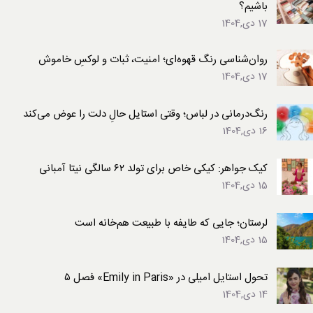
باشیم؟
17 دی,1404
روان‌شناسی رنگ قهوه‌ای؛ امنیت، ثبات و لوکسِ خاموش
17 دی,1404
رنگ‌درمانی در لباس؛ وقتی استایل حالِ دلت را عوض می‌کند
16 دی,1404
کیک جواهر: کیکی خاص برای تولد ۶۲ سالگی نیتا آمبانی
15 دی,1404
لرستان؛ جایی که طایفه با طبیعت هم‌خانه است
15 دی,1404
تحول استایل امیلی در «Emily in Paris» فصل ۵
14 دی,1404