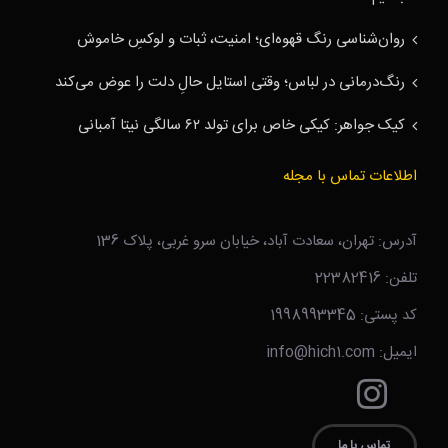
روان‌شناسی رنگ قهوه‌ای؛ امنیت، ثبات و لوکسِ خاموش
رنگ‌درمانی در لباس؛ وقتی استایل حالِ دلت را عوض می‌کند
کیک جواهر: کیکی خاص برای تولد ۶۲ سالگی نیتا آمبانی
اطلاعات تماس با مجله
آدرس: تهران، سعادت آباد، خیابان سرو غربی، پلاک 136
تلفن: 22382416
کد پستی: 1998993345
ایمیل: info@hich1.com
تماس با ما