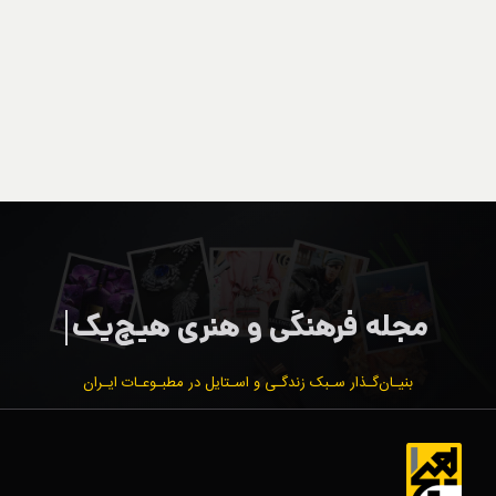
بنیـان‌گـذار سـبک زندگـی و اسـتایل در مطبـوعـات ایـران