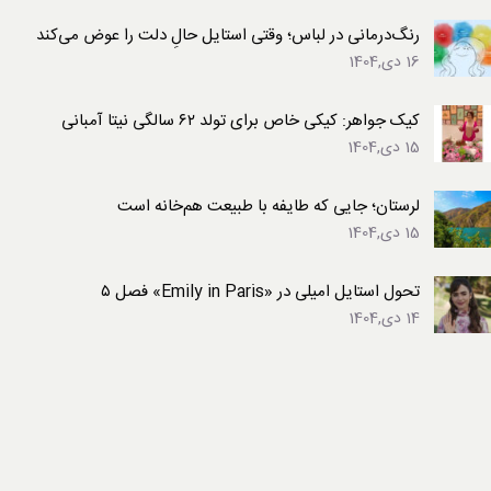
رنگ‌درمانی در لباس؛ وقتی استایل حالِ دلت را عوض می‌کند
16 دی,1404
کیک جواهر: کیکی خاص برای تولد ۶۲ سالگی نیتا آمبانی
15 دی,1404
لرستان؛ جایی که طایفه با طبیعت هم‌خانه است
15 دی,1404
تحول استایل امیلی در «Emily in Paris» فصل ۵
14 دی,1404