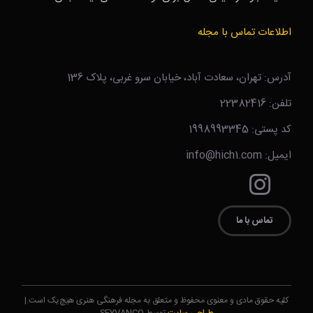
اطلاعات تماس با مجله
آدرس: تهران، سعادت آباد، خیابان سرو غربی، پلاک 136
تلفن: 22382416
کد پستی: 1998993345
ایمیل: info@hich1.com
تماس با ما
کلیه حقوق مادی و معنوی محفوظ و متعلق به مجله فرهنگی هنری هیچ‌یک است.|
طراحی سایت
توسط SEYVANCO