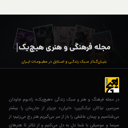
بنیـان‌گـذار سـبک زندگـی و اسـتایل در مطبـوعـات ایـران
در مجله فرهنگ و هنر و سبک زندگی‌ «هیچ‌یک» زادبوم جاودان
سرزمین نیاکان نیک‌‌‌آیین؛ «ایران» عزیزتر از جان‌مان را بیشتر
می‌شناسیم و پیمان عاشقی را باز از سر می‌گیریم.هنر رج می‌زنیم؛ از
سینما و موسیقی با شما دل به دل می‌کنیم و از تئاتر تا هنرهای