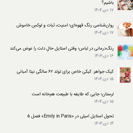
باشیم؟
17 دی,1404
روان‌شناسی رنگ قهوه‌ای؛ امنیت، ثبات و لوکسِ خاموش
17 دی,1404
رنگ‌درمانی در لباس؛ وقتی استایل حالِ دلت را عوض می‌کند
16 دی,1404
کیک جواهر: کیکی خاص برای تولد ۶۲ سالگی نیتا آمبانی
15 دی,1404
لرستان؛ جایی که طایفه با طبیعت هم‌خانه است
15 دی,1404
تحول استایل امیلی در «Emily in Paris» فصل ۵
14 دی,1404