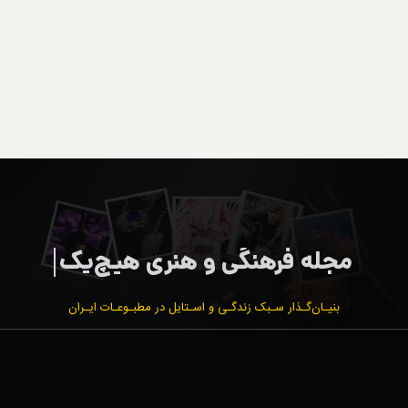
بنیـان‌گـذار سـبک زندگـی و اسـتایل در مطبـوعـات ایـران