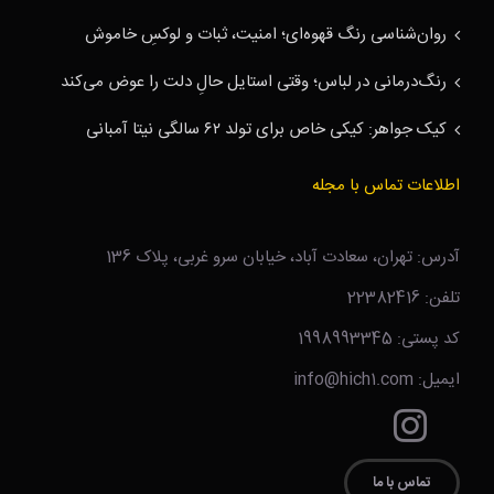
روان‌شناسی رنگ قهوه‌ای؛ امنیت، ثبات و لوکسِ خاموش
رنگ‌درمانی در لباس؛ وقتی استایل حالِ دلت را عوض می‌کند
کیک جواهر: کیکی خاص برای تولد ۶۲ سالگی نیتا آمبانی
اطلاعات تماس با مجله
آدرس: تهران، سعادت آباد، خیابان سرو غربی، پلاک 136
تلفن: 22382416
کد پستی: 1998993345
ایمیل: info@hich1.com
تماس با ما