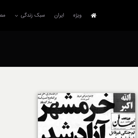
Ski
t
ویژه
ایران
سبک زندگی
مصا
conten
جهانگردی
مد و فشن
آکسسوری
استایل
برند
لباس
آداب معاشرت
ورزش/ سلامت/ زیبایی
تکنولوژی
خودرو