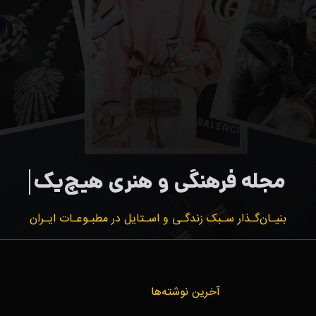
بنیـان‌گـذار سـبک زندگـی و اسـتایل در مطبـوعـات ایـران
آخرین نوشته‌ها