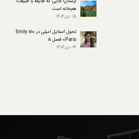
لرستان؛ جایی که طایفه با طبیعت
هم‌خانه است
15 دی,1404
تحول استایل امیلی در «Emily in
Paris» فصل ۵
14 دی,1404