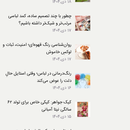
18 دی,1404
لباس
چطور با چند تصمیم ساده، کمد لباسی
مرتب‌تر و شیک‌تر داشته باشیم؟
17 دی,1404
روان‌شناسی رنگ قهوه‌ای؛ امنیت، ثبات و
لوکسِ خاموش
17 دی,1404
رنگ‌درمانی در لباس؛ وقتی استایل حالِ
دلت را عوض می‌کند
16 دی,1404
کیک جواهر: کیکی خاص برای تولد ۶۲
سالگی نیتا آمبانی
15 دی,1404