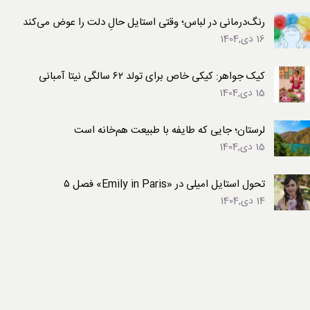
رنگ‌درمانی در لباس؛ وقتی استایل حالِ دلت را عوض می‌کند
16 دی,1404
کیک جواهر: کیکی خاص برای تولد ۶۲ سالگی نیتا آمبانی
15 دی,1404
لرستان؛ جایی که طایفه با طبیعت هم‌خانه است
15 دی,1404
تحول استایل امیلی در «Emily in Paris» فصل ۵
14 دی,1404