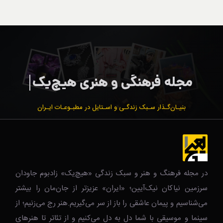
بنیـان‌گـذار سـبک زندگـی و اسـتایل در مطبـوعـات ایـران
در مجله فرهنگ و هنر و سبک زندگی‌ «هیچ‌یک» زادبوم جاودان
سرزمین نیاکان نیک‌‌‌آیین؛ «ایران» عزیزتر از جان‌مان را بیشتر
می‌شناسیم و پیمان عاشقی را باز از سر می‌گیریم.هنر رج می‌زنیم؛ از
سینما و موسیقی با شما دل به دل می‌کنیم و از تئاتر تا هنرهای