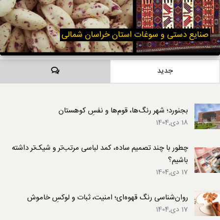
صنایع دستی و سوغات استان خراسان شمالی
دیدگاه‌ها
جدید
بجنورد؛ شهر رنگ‌ها، قوم‌ها و نفسِ کوهستان
18 دی,1404
چطور با چند تصمیم ساده، کمد لباسی مرتب‌تر و شیک‌تر داشته
باشیم؟
17 دی,1404
روان‌شناسی رنگ قهوه‌ای؛ امنیت، ثبات و لوکسِ خاموش
17 دی,1404