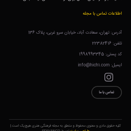
اطلاعات تماس با مجله
آدرس: تهران، سعادت آباد، خیابان سرو غربی، پلاک 136
تلفن: 22382416
کد پستی: 1998993345
ایمیل: info@hich1.com
تماس با ما
کلیه حقوق مادی و معنوی محفوظ و متعلق به مجله فرهنگی هنری هیچ‌یک است.|
طراحی سایت
توسط SEYVANCO