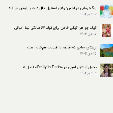
رنگ‌درمانی در لباس؛ وقتی استایل حالِ دلت را عوض می‌کند
16 دی,1404
کیک جواهر: کیکی خاص برای تولد ۶۲ سالگی نیتا آمبانی
15 دی,1404
لرستان؛ جایی که طایفه با طبیعت هم‌خانه است
15 دی,1404
تحول استایل امیلی در «Emily in Paris» فصل ۵
14 دی,1404