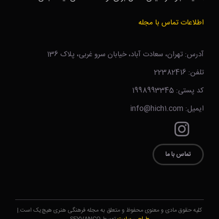
اطلاعات تماس با مجله
آدرس: تهران، سعادت آباد، خیابان سرو غربی، پلاک 136
تلفن: 22382416
کد پستی: 1998993345
ایمیل: info@hich1.com
تماس با ما
کلیه حقوق مادی و معنوی محفوظ و متعلق به مجله فرهنگی هنری هیچ‌یک است.|
طراحی سایت
توسط SEYVANCO