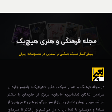
بنیـان‌گـذار سـبک زندگـی و اسـتایل در مطبـوعـات ایـران
در مجله فرهنگ و هنر و سبک زندگی‌ «هیچ‌یک» زادبوم جاودان
سرزمین نیاکان نیک‌‌‌آیین؛ «ایران» عزیزتر از جان‌مان را بیشتر
می‌شناسیم و پیمان عاشقی را باز از سر می‌گیریم.هنر رج می‌زنیم؛ از
سینما و موسیقی با شما دل به دل می‌کنیم و از تئاتر تا هنرهای