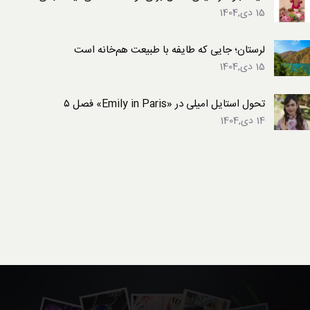
15 دی,1404
لرستان؛ جایی که طایفه با طبیعت هم‌خانه است
15 دی,1404
تحول استایل امیلی در «Emily in Paris» فصل ۵
14 دی,1404