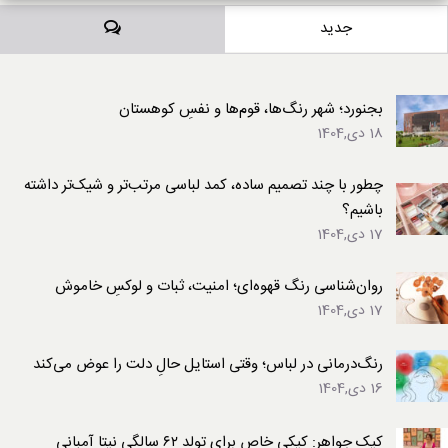
دیدگاه‌ها
جدید
بجنورد؛ شهر رنگ‌ها، قوم‌ها و نفسِ کوهستان
18 دی,1404
چطور با چند تصمیم ساده، کمد لباسی مرتب‌تر و شیک‌تر داشته
باشیم؟
17 دی,1404
روان‌شناسی رنگ قهوه‌ای؛ امنیت، ثبات و لوکسِ خاموش
17 دی,1404
رنگ‌درمانی در لباس؛ وقتی استایل حالِ دلت را عوض می‌کند
16 دی,1404
کیک جواهر: کیکی خاص برای تولد ۶۲ سالگی نیتا آمبانی