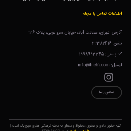
اطلاعات تماس با مجله
آدرس: تهران، سعادت آباد، خیابان سرو غربی، پلاک 136
تلفن: 22382416
کد پستی: 1998993345
ایمیل: info@hich1.com
تماس با ما
کلیه حقوق مادی و معنوی محفوظ و متعلق به مجله فرهنگی هنری هیچ‌یک است.|
طراحی سایت
توسط SEYVANCO