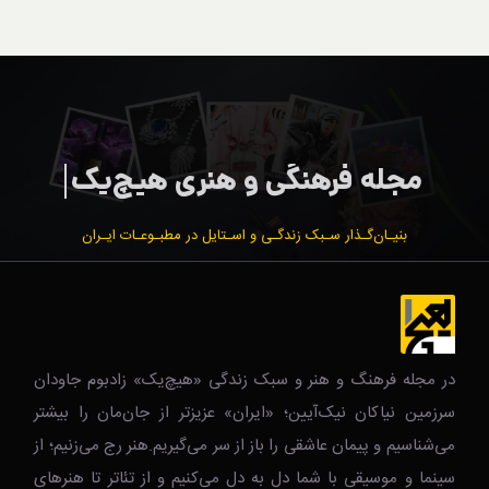
بنیـان‌گـذار سـبک زندگـی و اسـتایل در مطبـوعـات ایـران
در مجله فرهنگ و هنر و سبک زندگی‌ «هیچ‌یک» زادبوم جاودان
سرزمین نیاکان نیک‌‌‌آیین؛ «ایران» عزیزتر از جان‌مان را بیشتر
می‌شناسیم و پیمان عاشقی را باز از سر می‌گیریم.هنر رج می‌زنیم؛ از
سینما و موسیقی با شما دل به دل می‌کنیم و از تئاتر تا هنرهای