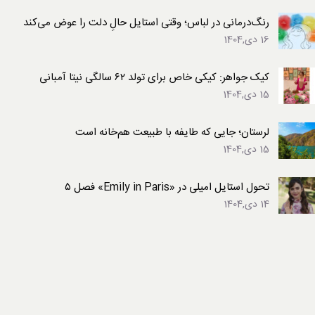
رنگ‌درمانی در لباس؛ وقتی استایل حالِ دلت را عوض می‌کند
16 دی,1404
کیک جواهر: کیکی خاص برای تولد ۶۲ سالگی نیتا آمبانی
15 دی,1404
لرستان؛ جایی که طایفه با طبیعت هم‌خانه است
15 دی,1404
تحول استایل امیلی در «Emily in Paris» فصل ۵
14 دی,1404