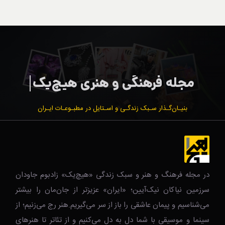
بنیـان‌گـذار سـبک زندگـی و اسـتایل در مطبـوعـات ایـران
در مجله فرهنگ و هنر و سبک زندگی‌ «هیچ‌یک» زادبوم جاودان
سرزمین نیاکان نیک‌‌‌آیین؛ «ایران» عزیزتر از جان‌مان را بیشتر
می‌شناسیم و پیمان عاشقی را باز از سر می‌گیریم.هنر رج می‌زنیم؛ از
سینما و موسیقی با شما دل به دل می‌کنیم و از تئاتر تا هنرهای