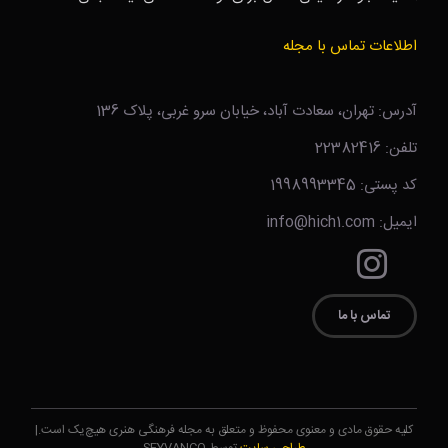
اطلاعات تماس با مجله
آدرس: تهران، سعادت آباد، خیابان سرو غربی، پلاک 136
تلفن: 22382416
کد پستی: 1998993345
ایمیل: info@hich1.com
تماس با ما
کلیه حقوق مادی و معنوی محفوظ و متعلق به مجله فرهنگی هنری هیچ‌یک است.|
طراحی سایت
توسط SEYVANCO