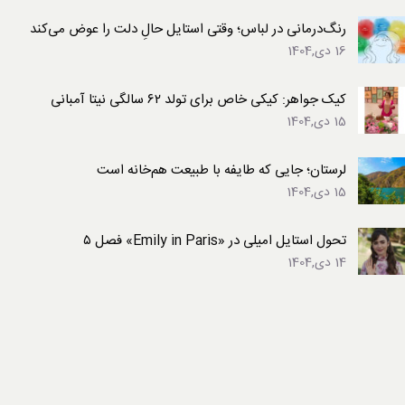
رنگ‌درمانی در لباس؛ وقتی استایل حالِ دلت را عوض می‌کند
16 دی,1404
کیک جواهر: کیکی خاص برای تولد ۶۲ سالگی نیتا آمبانی
15 دی,1404
لرستان؛ جایی که طایفه با طبیعت هم‌خانه است
15 دی,1404
تحول استایل امیلی در «Emily in Paris» فصل ۵
14 دی,1404