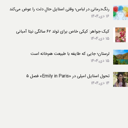
رنگ‌درمانی در لباس؛ وقتی استایل حالِ دلت را عوض می‌کند
16 دی,1404
کیک جواهر: کیکی خاص برای تولد ۶۲ سالگی نیتا آمبانی
15 دی,1404
لرستان؛ جایی که طایفه با طبیعت هم‌خانه است
15 دی,1404
تحول استایل امیلی در «Emily in Paris» فصل ۵
14 دی,1404