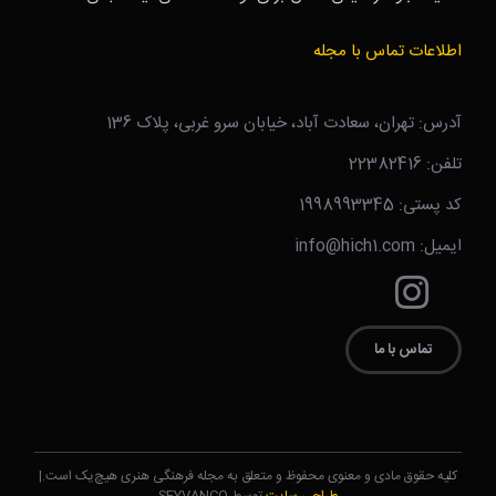
اطلاعات تماس با مجله
آدرس: تهران، سعادت آباد، خیابان سرو غربی، پلاک 136
تلفن: 22382416
کد پستی: 1998993345
ایمیل: info@hich1.com
تماس با ما
کلیه حقوق مادی و معنوی محفوظ و متعلق به مجله فرهنگی هنری هیچ‌یک است.|
طراحی سایت
توسط SEYVANCO