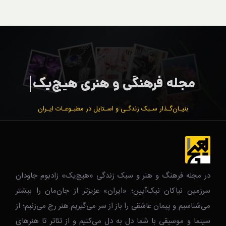
بنیـان‌گـذار سـبک زندگـی و اسـتایل در مطبـوعـات ایـران
در مجله فرهنگ و هنر و سبک زندگی‌ «هیچ‌یک» زادبوم جاودان
سرزمین نیاکان نیک‌‌‌آیین؛ «ایران» عزیزتر از جان‌مان را بیشتر
می‌شناسیم و پیمان عاشقی را باز از سر می‌گیریم.هنر رج می‌زنیم؛ از
سینما و موسیقی با شما دل به دل می‌کنیم و از تئاتر تا هنرهای