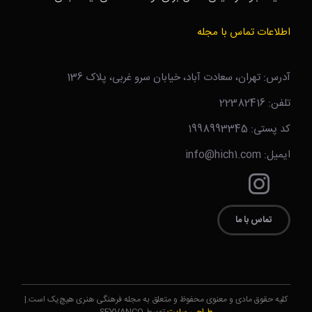
اطلاعات تماس با مجله
آدرس: تهران، سعادت آباد، خیابان سرو غربی، پلاک 136
تلفن: 22382416
کد پستی: 1998993345
ایمیل: info@hich1.com
تماس با ما
کلیه حقوق مادی و معنوی محفوظ و متعلق به مجله فرهنگی هنری هیچ‌یک است.|
طراحی سایت
توسط SEYVANCO