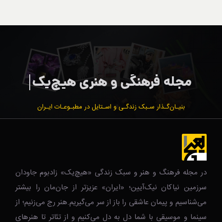
بنیـان‌گـذار سـبک زندگـی و اسـتایل در مطبـوعـات ایـران
در مجله فرهنگ و هنر و سبک زندگی‌ «هیچ‌یک» زادبوم جاودان
سرزمین نیاکان نیک‌‌‌آیین؛ «ایران» عزیزتر از جان‌مان را بیشتر
می‌شناسیم و پیمان عاشقی را باز از سر می‌گیریم.هنر رج می‌زنیم؛ از
سینما و موسیقی با شما دل به دل می‌کنیم و از تئاتر تا هنرهای