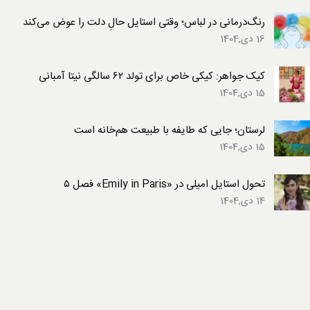
رنگ‌درمانی در لباس؛ وقتی استایل حالِ دلت را عوض می‌کند
16 دی,1404
کیک جواهر: کیکی خاص برای تولد ۶۲ سالگی نیتا آمبانی
15 دی,1404
لرستان؛ جایی که طایفه با طبیعت هم‌خانه است
15 دی,1404
تحول استایل امیلی در «Emily in Paris» فصل ۵
14 دی,1404