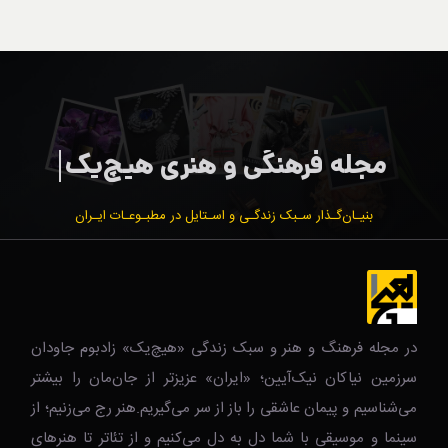
بنیـان‌گـذار سـبک زندگـی و اسـتایل در مطبـوعـات ایـران
در مجله فرهنگ و هنر و سبک زندگی‌ «هیچ‌یک» زادبوم جاودان
سرزمین نیاکان نیک‌‌‌آیین؛ «ایران» عزیزتر از جان‌مان را بیشتر
می‌شناسیم و پیمان عاشقی را باز از سر می‌گیریم.هنر رج می‌زنیم؛ از
سینما و موسیقی با شما دل به دل می‌کنیم و از تئاتر تا هنرهای