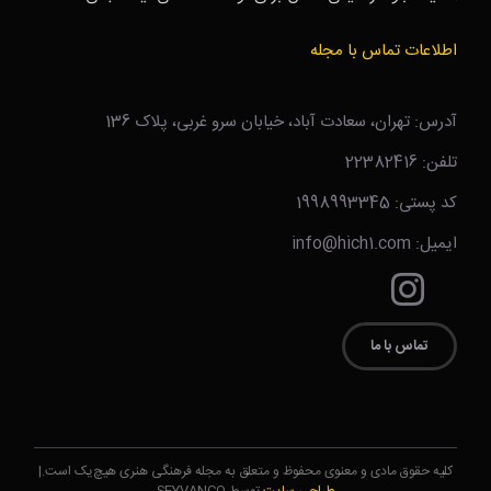
اطلاعات تماس با مجله
آدرس: تهران، سعادت آباد، خیابان سرو غربی، پلاک 136
تلفن: 22382416
کد پستی: 1998993345
ایمیل: info@hich1.com
تماس با ما
کلیه حقوق مادی و معنوی محفوظ و متعلق به مجله فرهنگی هنری هیچ‌یک است.|
طراحی سایت
توسط SEYVANCO