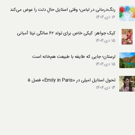
رنگ‌درمانی در لباس؛ وقتی استایل حالِ دلت را عوض می‌کند
16 دی,1404
کیک جواهر: کیکی خاص برای تولد ۶۲ سالگی نیتا آمبانی
15 دی,1404
لرستان؛ جایی که طایفه با طبیعت هم‌خانه است
15 دی,1404
تحول استایل امیلی در «Emily in Paris» فصل ۵
14 دی,1404