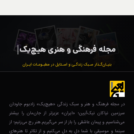
بنیـان‌گـذار سـبک زندگـی و اسـتایل در مطبـوعـات ایـران
در مجله فرهنگ و هنر و سبک زندگی‌ «هیچ‌یک» زادبوم جاودان
سرزمین نیاکان نیک‌‌‌آیین؛ «ایران» عزیزتر از جان‌مان را بیشتر
می‌شناسیم و پیمان عاشقی را باز از سر می‌گیریم.هنر رج می‌زنیم؛ از
سینما و موسیقی با شما دل به دل می‌کنیم و از تئاتر تا هنرهای