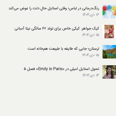
رنگ‌درمانی در لباس؛ وقتی استایل حالِ دلت را عوض می‌کند
16 دی,1404
کیک جواهر: کیکی خاص برای تولد ۶۲ سالگی نیتا آمبانی
15 دی,1404
لرستان؛ جایی که طایفه با طبیعت هم‌خانه است
15 دی,1404
تحول استایل امیلی در «Emily in Paris» فصل ۵
14 دی,1404