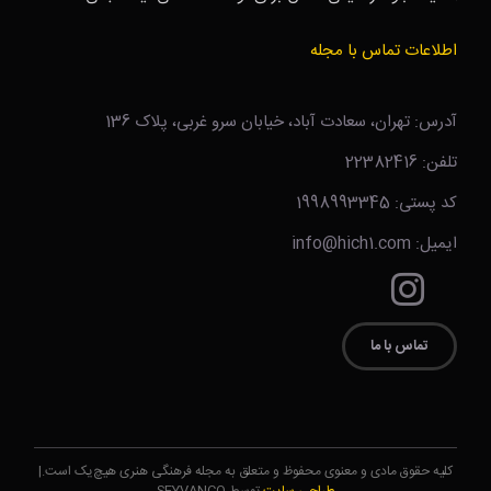
اطلاعات تماس با مجله
آدرس: تهران، سعادت آباد، خیابان سرو غربی، پلاک 136
تلفن: 22382416
کد پستی: 1998993345
ایمیل: info@hich1.com
تماس با ما
کلیه حقوق مادی و معنوی محفوظ و متعلق به مجله فرهنگی هنری هیچ‌یک است.|
طراحی سایت
توسط SEYVANCO