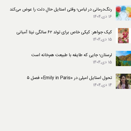
رنگ‌درمانی در لباس؛ وقتی استایل حالِ دلت را عوض می‌کند
16 دی,1404
کیک جواهر: کیکی خاص برای تولد ۶۲ سالگی نیتا آمبانی
15 دی,1404
لرستان؛ جایی که طایفه با طبیعت هم‌خانه است
15 دی,1404
تحول استایل امیلی در «Emily in Paris» فصل ۵
14 دی,1404