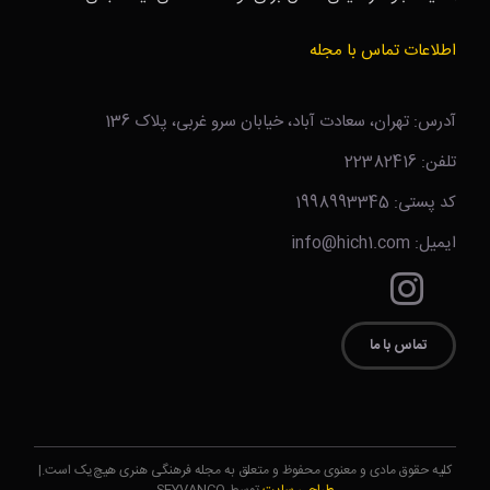
اطلاعات تماس با مجله
آدرس: تهران، سعادت آباد، خیابان سرو غربی، پلاک 136
تلفن: 22382416
کد پستی: 1998993345
ایمیل: info@hich1.com
تماس با ما
کلیه حقوق مادی و معنوی محفوظ و متعلق به مجله فرهنگی هنری هیچ‌یک است.|
طراحی سایت
توسط SEYVANCO