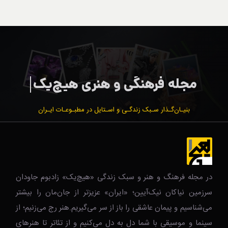
بنیـان‌گـذار سـبک زندگـی و اسـتایل در مطبـوعـات ایـران
در مجله فرهنگ و هنر و سبک زندگی‌ «هیچ‌یک» زادبوم جاودان
سرزمین نیاکان نیک‌‌‌آیین؛ «ایران» عزیزتر از جان‌مان را بیشتر
می‌شناسیم و پیمان عاشقی را باز از سر می‌گیریم.هنر رج می‌زنیم؛ از
سینما و موسیقی با شما دل به دل می‌کنیم و از تئاتر تا هنرهای