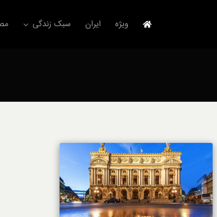
Ski
t
ویژه
ایران
سبک زندگی
مصا
conten
جهانگردی
مد و فشن
آکسسوری
استایل
برند
لباس
آداب معاشرت
ورزش/ سلامت/ زیبایی
تکنولوژی
خودرو