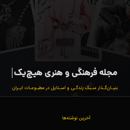
بنیـان‌گـذار سـبک زندگـی و اسـتایل در مطبـوعـات ایـران
آخرین نوشته‌ها