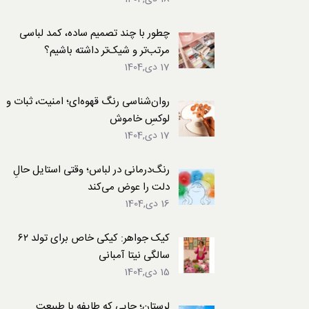
لباس
چطور با چند تصمیم ساده، کمد لباسی
مرتب‌تر و شیک‌تر داشته باشیم؟
17 دی,1404
روان‌شناسی رنگ قهوه‌ای؛ امنیت، ثبات و
لوکسِ خاموش
17 دی,1404
رنگ‌درمانی در لباس؛ وقتی استایل حالِ
دلت را عوض می‌کند
16 دی,1404
کیک جواهر: کیکی خاص برای تولد ۶۲
سالگی نیتا آمبانی
15 دی,1404
لرستان؛ جایی که طایفه با طبیعت