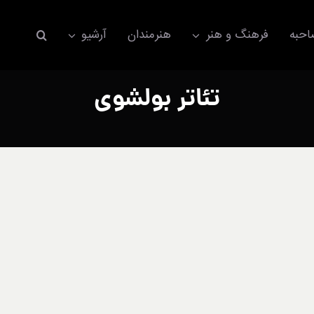
حبه
فرهنگ و هنر
هنرمندان
آرشیو
تئاتر بولشوی
اکسسوری