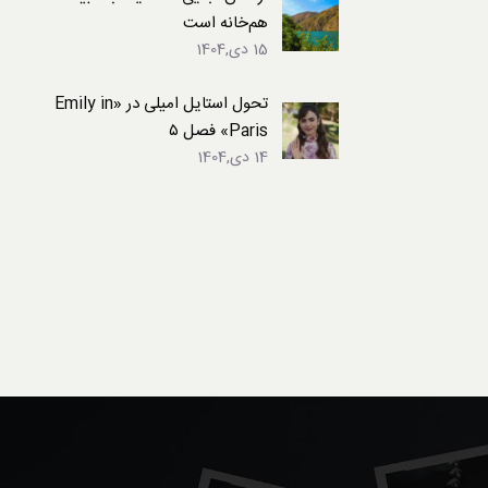
هم‌خانه است
15 دی,1404
تحول استایل امیلی در «Emily in
Paris» فصل ۵
14 دی,1404