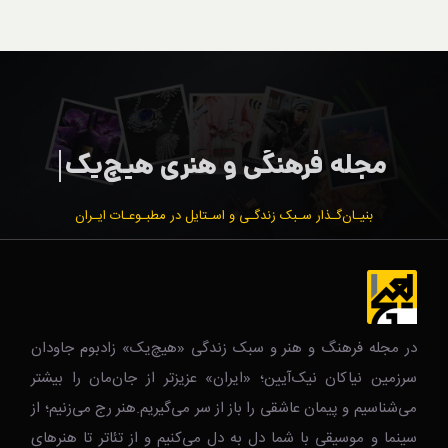
بنیـان‌گـذار سـبک زندگـی و اسـتایل در مطبـوعـات ایـران
در مجله فرهنگ و هنر و سبک زندگی‌ «هیچ‌یک» زادبوم جاودان
سرزمین نیاکان نیک‌‌‌آیین؛ «ایران» عزیزتر از جان‌مان را بیشتر
می‌شناسیم و پیمان عاشقی را باز از سر می‌گیریم.هنر رج می‌زنیم؛ از
سینما و موسیقی با شما دل به دل می‌کنیم و از تئاتر تا هنرهای