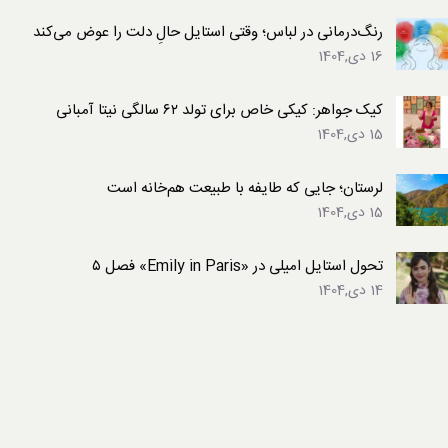
رنگ‌درمانی در لباس؛ وقتی استایل حالِ دلت را عوض می‌کند
16 دی,1404
کیک جواهر: کیکی خاص برای تولد ۶۲ سالگی نیتا آمبانی
15 دی,1404
لرستان؛ جایی که طایفه با طبیعت هم‌خانه است
15 دی,1404
تحول استایل امیلی در «Emily in Paris» فصل ۵
14 دی,1404