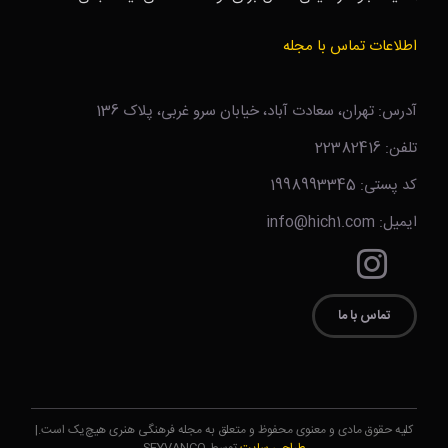
اطلاعات تماس با مجله
آدرس: تهران، سعادت آباد، خیابان سرو غربی، پلاک 136
تلفن: 22382416
کد پستی: 1998993345
ایمیل: info@hich1.com
تماس با ما
کلیه حقوق مادی و معنوی محفوظ و متعلق به مجله فرهنگی هنری هیچ‌یک است.|
طراحی سایت
توسط SEYVANCO