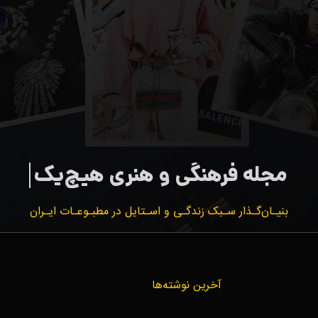
بنیـان‌گـذار سـبک زندگـی و اسـتایل در مطبـوعـات ایـران
آخرین نوشته‌ها