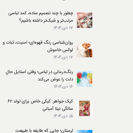
لباس
چطور با چند تصمیم ساده، کمد لباسی
مرتب‌تر و شیک‌تر داشته باشیم؟
17 دی,1404
روان‌شناسی رنگ قهوه‌ای؛ امنیت، ثبات و
لوکسِ خاموش
17 دی,1404
رنگ‌درمانی در لباس؛ وقتی استایل حالِ
دلت را عوض می‌کند
16 دی,1404
کیک جواهر: کیکی خاص برای تولد ۶۲
سالگی نیتا آمبانی
15 دی,1404
لرستان؛ جایی که طایفه با طبیعت