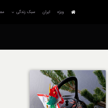
Ski
t
ویژه
ایران
سبک زندگی
مصا
conten
جهانگردی
مد و فشن
آکسسوری
استایل
برند
لباس
آداب معاشرت
ورزش/ سلامت/ زیبایی
تکنولوژی
خودرو