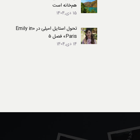
هم‌خانه است
15 دی,1404
تحول استایل امیلی در «Emily in
Paris» فصل ۵
14 دی,1404