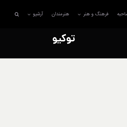
حبه
فرهنگ و هنر
هنرمندان
آرشیو
توکیو
اکسسوری