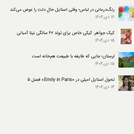
رنگ‌درمانی در لباس؛ وقتی استایل حالِ دلت را عوض می‌کند
16 دی,1404
کیک جواهر: کیکی خاص برای تولد ۶۲ سالگی نیتا آمبانی
15 دی,1404
لرستان؛ جایی که طایفه با طبیعت هم‌خانه است
15 دی,1404
تحول استایل امیلی در «Emily in Paris» فصل ۵
14 دی,1404