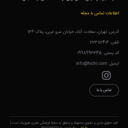
اطلاعات تماس با مجله
آدرس: تهران، سعادت آباد، خیابان سرو غربی، پلاک 136
تلفن: 22382416
کد پستی: 1998993345
ایمیل: info@hich1.com
تماس با ما
کلیه حقوق مادی و معنوی محفوظ و متعلق به مجله فرهنگی هنری هیچ‌یک است.|
طراحی سایت
توسط SEYVANCO