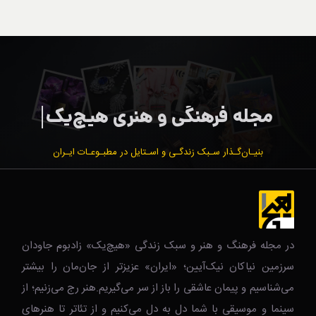
بنیـان‌گـذار سـبک زندگـی و اسـتایل در مطبـوعـات ایـران
در مجله فرهنگ و هنر و سبک زندگی‌ «هیچ‌یک» زادبوم جاودان
سرزمین نیاکان نیک‌‌‌آیین؛ «ایران» عزیزتر از جان‌مان را بیشتر
می‌شناسیم و پیمان عاشقی را باز از سر می‌گیریم.هنر رج می‌زنیم؛ از
سینما و موسیقی با شما دل به دل می‌کنیم و از تئاتر تا هنرهای