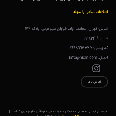
اطلاعات تماس با مجله
آدرس: تهران، سعادت آباد، خیابان سرو غربی، پلاک 136
تلفن: 22382416
کد پستی: 1998993345
ایمیل: info@hich1.com
تماس با ما
کلیه حقوق مادی و معنوی محفوظ و متعلق به مجله فرهنگی هنری هیچ‌یک است.|
طراحی سایت
توسط SEYVANCO