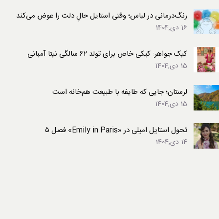
رنگ‌درمانی در لباس؛ وقتی استایل حالِ دلت را عوض می‌کند
16 دی,1404
کیک جواهر: کیکی خاص برای تولد ۶۲ سالگی نیتا آمبانی
15 دی,1404
لرستان؛ جایی که طایفه با طبیعت هم‌خانه است
15 دی,1404
تحول استایل امیلی در «Emily in Paris» فصل ۵
14 دی,1404