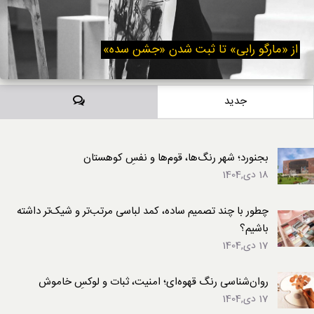
از «مارگو رابی» تا ثبت شدن «جشن سده»
دیدگاه‌ها
جدید
بجنورد؛ شهر رنگ‌ها، قوم‌ها و نفسِ کوهستان
18 دی,1404
چطور با چند تصمیم ساده، کمد لباسی مرتب‌تر و شیک‌تر داشته
باشیم؟
17 دی,1404
روان‌شناسی رنگ قهوه‌ای؛ امنیت، ثبات و لوکسِ خاموش
17 دی,1404