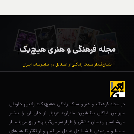
بنیـان‌گـذار سـبک زندگـی و اسـتایل در مطبـوعـات ایـران
در مجله فرهنگ و هنر و سبک زندگی‌ «هیچ‌یک» زادبوم جاودان
سرزمین نیاکان نیک‌‌‌آیین؛ «ایران» عزیزتر از جان‌مان را بیشتر
می‌شناسیم و پیمان عاشقی را باز از سر می‌گیریم.هنر رج می‌زنیم؛ از
سینما و موسیقی با شما دل به دل می‌کنیم و از تئاتر تا هنرهای