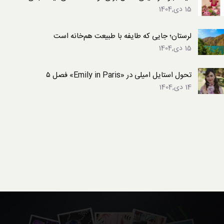
15 دی,1404
لرستان؛ جایی که طایفه با طبیعت هم‌خانه است
15 دی,1404
تحول استایل امیلی در «Emily in Paris» فصل ۵
14 دی,1404