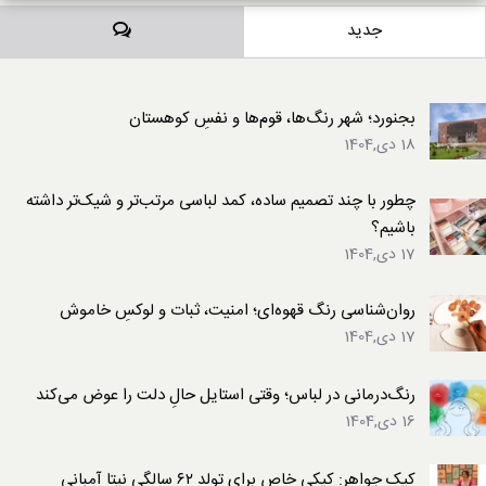
دیدگاه‌ها
جدید
بجنورد؛ شهر رنگ‌ها، قوم‌ها و نفسِ کوهستان
18 دی,1404
چطور با چند تصمیم ساده، کمد لباسی مرتب‌تر و شیک‌تر داشته
باشیم؟
17 دی,1404
روان‌شناسی رنگ قهوه‌ای؛ امنیت، ثبات و لوکسِ خاموش
17 دی,1404
رنگ‌درمانی در لباس؛ وقتی استایل حالِ دلت را عوض می‌کند
16 دی,1404
کیک جواهر: کیکی خاص برای تولد ۶۲ سالگی نیتا آمبانی