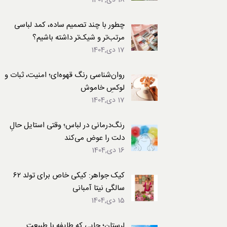
18 دی,1404
لباس
چطور با چند تصمیم ساده، کمد لباسی
مرتب‌تر و شیک‌تر داشته باشیم؟
17 دی,1404
روان‌شناسی رنگ قهوه‌ای؛ امنیت، ثبات و
لوکسِ خاموش
17 دی,1404
رنگ‌درمانی در لباس؛ وقتی استایل حالِ
دلت را عوض می‌کند
16 دی,1404
کیک جواهر: کیکی خاص برای تولد ۶۲
سالگی نیتا آمبانی
15 دی,1404
لرستان؛ جایی که طایفه با طبیعت