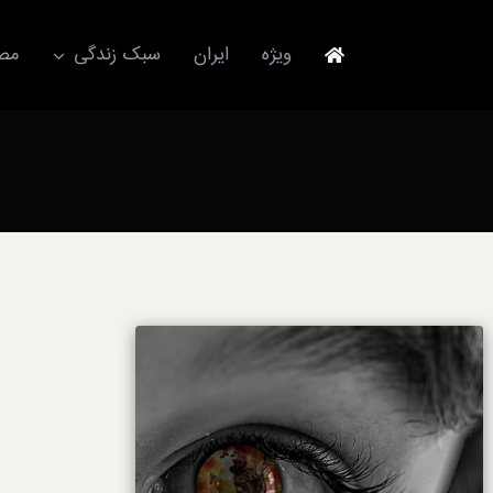
Ski
t
ویژه
ایران
سبک زندگی
مصا
conten
جهانگردی
مد و فشن
آکسسوری
استایل
برند
لباس
آداب معاشرت
ورزش/ سلامت/ زیبایی
تکنولوژی
خودرو