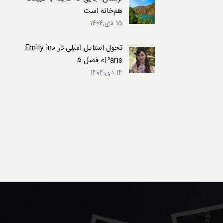
هم‌خانه است
15 دی,1404
تحول استایل امیلی در «Emily in
Paris» فصل ۵
14 دی,1404