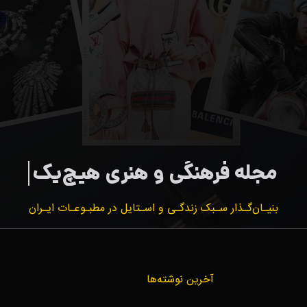
بنیـان‌گـذار سـبک زندگـی و اسـتایل در مطبـوعـات ایـران
آخرین نوشته‌ها