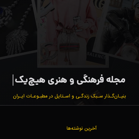
بنیـان‌گـذار سـبک زندگـی و اسـتایل در مطبـوعـات ایـران
آخرین نوشته‌ها