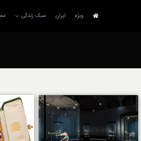
Ski
t
ویژه
ایران
سبک زندگی
مصا
conten
جهانگردی
مد و فشن
آکسسوری
استایل
برند
لباس
آداب معاشرت
ورزش/ سلامت/ زیبایی
تکنولوژی
خودرو