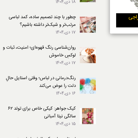
18 دی,1404
لباس
راجی
چطور با چند تصمیم ساده، کمد لباسی
مرتب‌تر و شیک‌تر داشته باشیم؟
17 دی,1404
روان‌شناسی رنگ قهوه‌ای؛ امنیت، ثبات و
لوکسِ خاموش
17 دی,1404
رنگ‌درمانی در لباس؛ وقتی استایل حالِ
دلت را عوض می‌کند
16 دی,1404
کیک جواهر: کیکی خاص برای تولد ۶۲
سالگی نیتا آمبانی
15 دی,1404