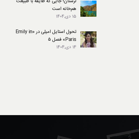
لرستان؛ جایی که طایفه با طبیعت
هم‌خانه است
15 دی,1404
تحول استایل امیلی در «Emily in
Paris» فصل ۵
14 دی,1404