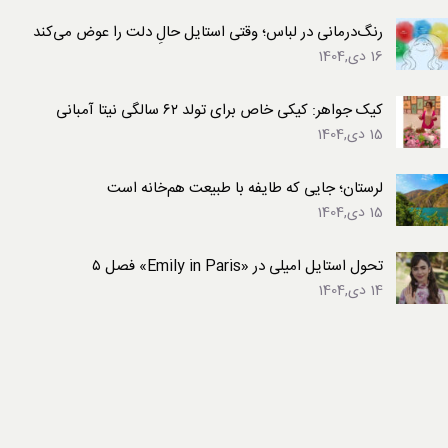
رنگ‌درمانی در لباس؛ وقتی استایل حالِ دلت را عوض می‌کند
16 دی,1404
کیک جواهر: کیکی خاص برای تولد ۶۲ سالگی نیتا آمبانی
15 دی,1404
لرستان؛ جایی که طایفه با طبیعت هم‌خانه است
15 دی,1404
تحول استایل امیلی در «Emily in Paris» فصل ۵
14 دی,1404