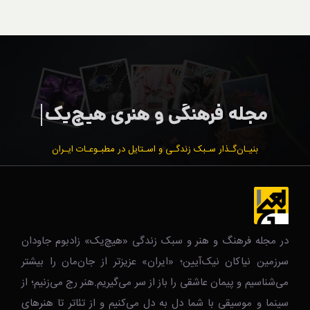
بنیـان‌گـذار سـبک زندگـی و اسـتایل در مطبـوعـات ایـران
در مجله فرهنگ و هنر و سبک زندگی‌ «هیچ‌یک» زادبوم جاودان
سرزمین نیاکان نیک‌‌‌آیین؛ «ایران» عزیزتر از جان‌مان را بیشتر
می‌شناسیم و پیمان عاشقی را باز از سر می‌گیریم.هنر رج می‌زنیم؛ از
سینما و موسیقی با شما دل به دل می‌کنیم و از تئاتر تا هنرهای