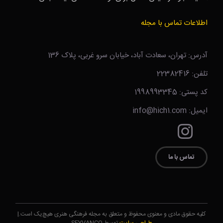
اطلاعات تماس با مجله
آدرس: تهران، سعادت آباد، خیابان سرو غربی، پلاک 136
تلفن: 22382416
کد پستی: 1998993345
ایمیل: info@hich1.com
تماس با ما
کلیه حقوق مادی و معنوی محفوظ و متعلق به مجله فرهنگی هنری هیچ‌یک است.|
طراحی سایت
توسط SEYVANCO