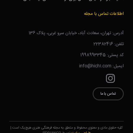
اطلاعات تماس با مجله
آدرس: تهران، سعادت آباد، خیابان سرو غربی، پلاک 136
تلفن: 22382416
کد پستی: 1998993345
ایمیل: info@hich1.com
تماس با ما
کلیه حقوق مادی و معنوی محفوظ و متعلق به مجله فرهنگی هنری هیچ‌یک است.|
طراحی سایت
توسط SEYVANCO