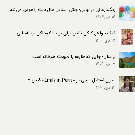
رنگ‌درمانی در لباس؛ وقتی استایل حالِ دلت را عوض می‌کند
16 دی,1404
کیک جواهر: کیکی خاص برای تولد ۶۲ سالگی نیتا آمبانی
15 دی,1404
لرستان؛ جایی که طایفه با طبیعت هم‌خانه است
15 دی,1404
تحول استایل امیلی در «Emily in Paris» فصل ۵
14 دی,1404