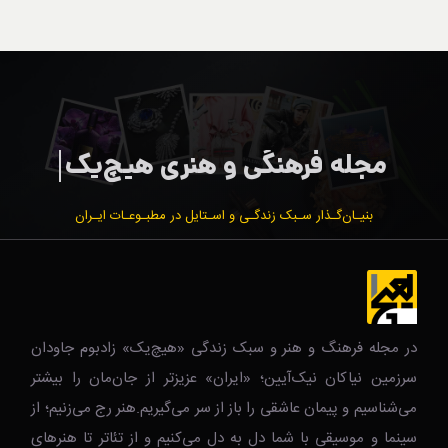
بنیـان‌گـذار سـبک زندگـی و اسـتایل در مطبـوعـات ایـران
در مجله فرهنگ و هنر و سبک زندگی‌ «هیچ‌یک» زادبوم جاودان
سرزمین نیاکان نیک‌‌‌آیین؛ «ایران» عزیزتر از جان‌مان را بیشتر
می‌شناسیم و پیمان عاشقی را باز از سر می‌گیریم.هنر رج می‌زنیم؛ از
سینما و موسیقی با شما دل به دل می‌کنیم و از تئاتر تا هنرهای