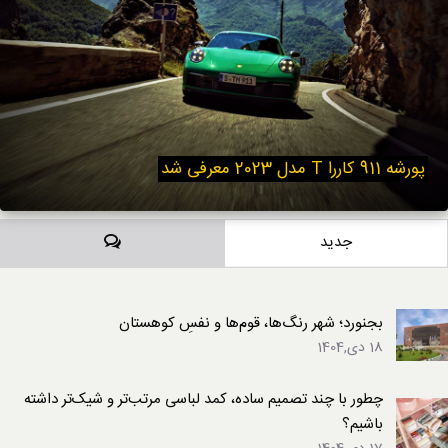
پورشه 911 کاررا T مدل 2023 معرفی شد
دیدگاه‌ها
جدید
بجنورد؛ شهر رنگ‌ها، قوم‌ها و نفسِ کوهستان
18 دی,1404
چطور با چند تصمیم ساده، کمد لباسی مرتب‌تر و شیک‌تر داشته
باشیم؟