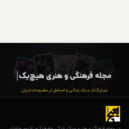
بنیـان‌گـذار سـبک زندگـی و اسـتایل در مطبـوعـات ایـران
در مجله فرهنگ و هنر و سبک زندگی‌ «هیچ‌یک» زادبوم جاودان