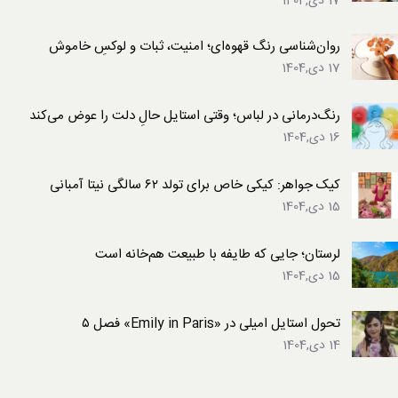
17 دی,1404
روان‌شناسی رنگ قهوه‌ای؛ امنیت، ثبات و لوکسِ خاموش
17 دی,1404
رنگ‌درمانی در لباس؛ وقتی استایل حالِ دلت را عوض می‌کند
16 دی,1404
کیک جواهر: کیکی خاص برای تولد ۶۲ سالگی نیتا آمبانی
15 دی,1404
لرستان؛ جایی که طایفه با طبیعت هم‌خانه است
15 دی,1404
تحول استایل امیلی در «Emily in Paris» فصل ۵
14 دی,1404