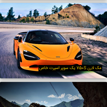
مک‌ لارن 750S یک سوپر اسپرت خاص