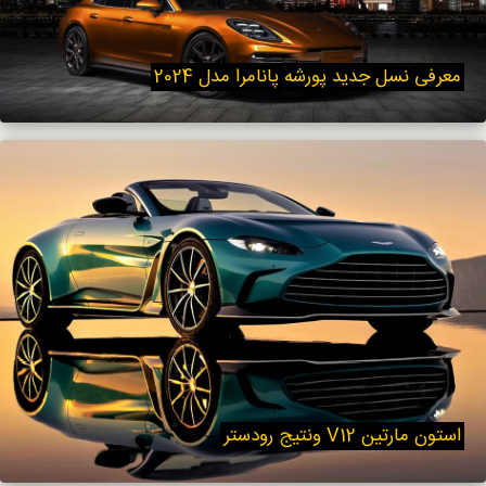
معرفی نسل جدید پورشه پانامرا مدل 2024
استون مارتین V12 ونتیج رودستر