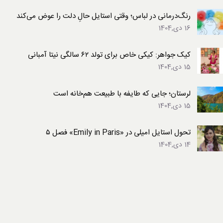
رنگ‌درمانی در لباس؛ وقتی استایل حالِ دلت را عوض می‌کند
16 دی,1404
کیک جواهر: کیکی خاص برای تولد ۶۲ سالگی نیتا آمبانی
15 دی,1404
لرستان؛ جایی که طایفه با طبیعت هم‌خانه است
15 دی,1404
تحول استایل امیلی در «Emily in Paris» فصل ۵
14 دی,1404