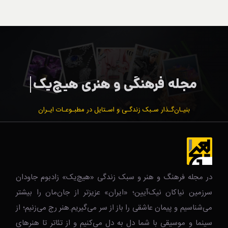
بنیـان‌گـذار سـبک زندگـی و اسـتایل در مطبـوعـات ایـران
در مجله فرهنگ و هنر و سبک زندگی‌ «هیچ‌یک» زادبوم جاودان
سرزمین نیاکان نیک‌‌‌آیین؛ «ایران» عزیزتر از جان‌مان را بیشتر
می‌شناسیم و پیمان عاشقی را باز از سر می‌گیریم.هنر رج می‌زنیم؛ از
سینما و موسیقی با شما دل به دل می‌کنیم و از تئاتر تا هنرهای