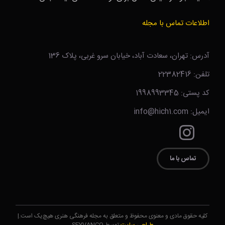
اطلاعات تماس با مجله
آدرس: تهران، سعادت آباد، خیابان سرو غربی، پلاک 136
تلفن: 22382416
کد پستی: 1998993345
ایمیل: info@hich1.com
تماس با ما
کلیه حقوق مادی و معنوی محفوظ و متعلق به مجله فرهنگی هنری هیچ‌یک است.|
طراحی سایت
توسط SEYVANCO