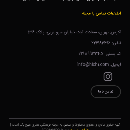
اطلاعات تماس با مجله
آدرس: تهران، سعادت آباد، خیابان سرو غربی، پلاک 136
تلفن: 22382416
کد پستی: 1998993345
ایمیل: info@hich1.com
تماس با ما
کلیه حقوق مادی و معنوی محفوظ و متعلق به مجله فرهنگی هنری هیچ‌یک است.|
طراحی سایت
توسط SEYVANCO