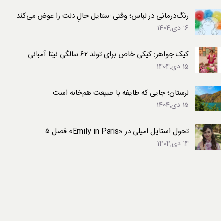
رنگ‌درمانی در لباس؛ وقتی استایل حالِ دلت را عوض می‌کند
16 دی,1404
کیک جواهر: کیکی خاص برای تولد ۶۲ سالگی نیتا آمبانی
15 دی,1404
لرستان؛ جایی که طایفه با طبیعت هم‌خانه است
15 دی,1404
تحول استایل امیلی در «Emily in Paris» فصل ۵
14 دی,1404