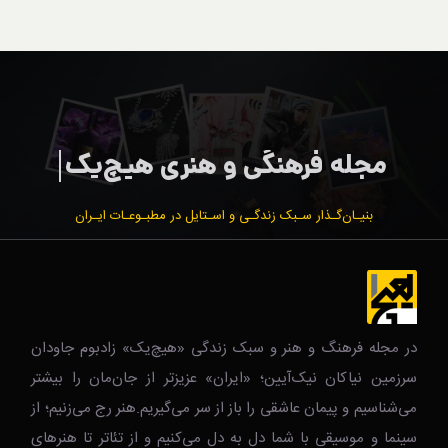
بنیـان‌گـذار سـبک زندگـی و اسـتایل در مطبـوعـات ایـران
در مجله فرهنگ و هنر و سبک زندگی‌ «هیچ‌یک» زادبوم جاودان
سرزمین نیاکان نیک‌‌‌آیین؛ «ایران» عزیزتر از جان‌مان را بیشتر
می‌شناسیم و پیمان عاشقی را باز از سر می‌گیریم.هنر رج می‌زنیم؛ از
سینما و موسیقی با شما دل به دل می‌کنیم و از تئاتر تا هنرهای