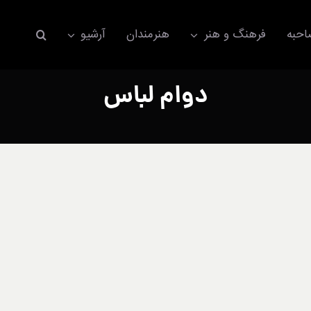
حبه
فرهنگ و هنر
هنرمندان
آرشیو
دوام لباس
اکسسوری