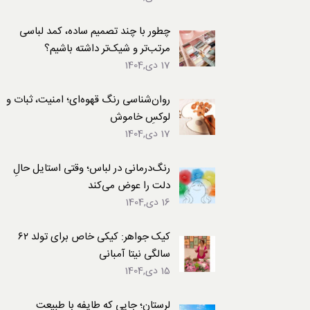
لباس
چطور با چند تصمیم ساده، کمد لباسی
مرتب‌تر و شیک‌تر داشته باشیم؟
17 دی,1404
روان‌شناسی رنگ قهوه‌ای؛ امنیت، ثبات و
لوکسِ خاموش
17 دی,1404
رنگ‌درمانی در لباس؛ وقتی استایل حالِ
دلت را عوض می‌کند
16 دی,1404
کیک جواهر: کیکی خاص برای تولد ۶۲
سالگی نیتا آمبانی
15 دی,1404
لرستان؛ جایی که طایفه با طبیعت