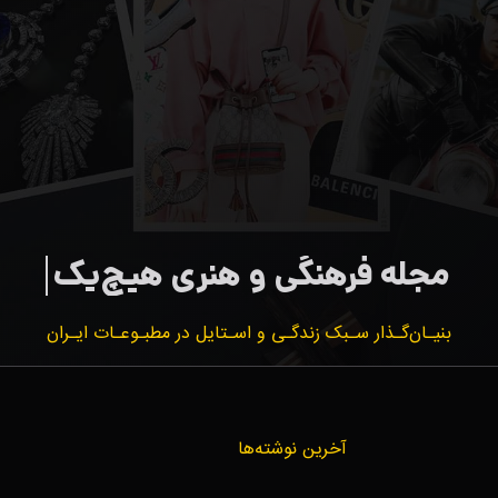
بنیـان‌گـذار سـبک زندگـی و اسـتایل در مطبـوعـات ایـران
آخرین نوشته‌ها