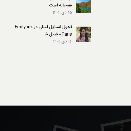
هم‌خانه است
15 دی,1404
تحول استایل امیلی در «Emily in
Paris» فصل ۵
14 دی,1404