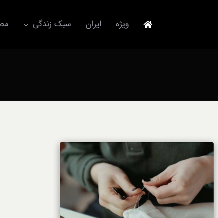
Ski
t
ویژه
ایران
سبک زندگی
مصا
conten
جهانگردی
مد و فشن
آکسسوری
استایل
برند
لباس
آداب معاشرت
ورزش/ سلامت/ زیبایی
تکنولوژی
خودرو