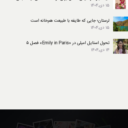
15 دی,1404
لرستان؛ جایی که طایفه با طبیعت هم‌خانه است
15 دی,1404
تحول استایل امیلی در «Emily in Paris» فصل ۵
14 دی,1404