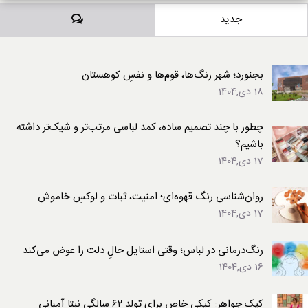
دیدگاه‌ها
جدید
بجنورد؛ شهر رنگ‌ها، قوم‌ها و نفسِ کوهستان
18 دی,1404
چطور با چند تصمیم ساده، کمد لباسی مرتب‌تر و شیک‌تر داشته
باشیم؟
17 دی,1404
روان‌شناسی رنگ قهوه‌ای؛ امنیت، ثبات و لوکسِ خاموش
17 دی,1404
رنگ‌درمانی در لباس؛ وقتی استایل حالِ دلت را عوض می‌کند
16 دی,1404
کیک جواهر: کیکی خاص برای تولد ۶۲ سالگی نیتا آمبانی