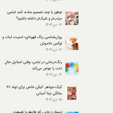
لباس
چطور با چند تصمیم ساده، کمد لباسی
مرتب‌تر و شیک‌تر داشته باشیم؟
17 دی,1404
روان‌شناسی رنگ قهوه‌ای؛ امنیت، ثبات و
لوکسِ خاموش
17 دی,1404
رنگ‌درمانی در لباس؛ وقتی استایل حالِ
دلت را عوض می‌کند
16 دی,1404
کیک جواهر: کیکی خاص برای تولد ۶۲
سالگی نیتا آمبانی
15 دی,1404
لرستان؛ جایی که طایفه با طبیعت