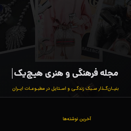
بنیـان‌گـذار سـبک زندگـی و اسـتایل در مطبـوعـات ایـران
آخرین نوشته‌ها