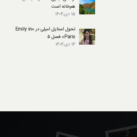
هم‌خانه است
15 دی,1404
تحول استایل امیلی در «Emily in
Paris» فصل ۵
14 دی,1404