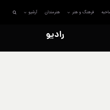
حبه
فرهنگ و هنر
هنرمندان
آرشیو
رادیو
اکسسوری