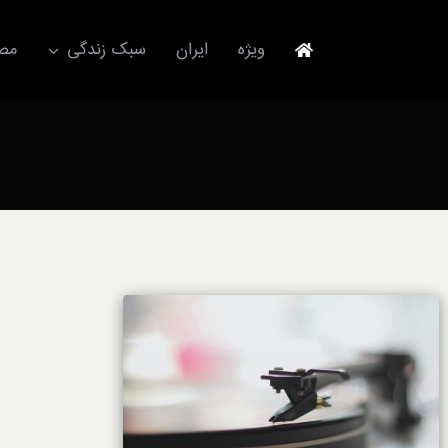
Ski
t
ویژه
ایران
سبک زندگی
مصا
conten
جهانگردی
مد و فشن
آکسسوری
استایل
برند
لباس
آداب معاشرت
ورزش/ سلامت/ زیبایی
تکنولوژی
خودرو