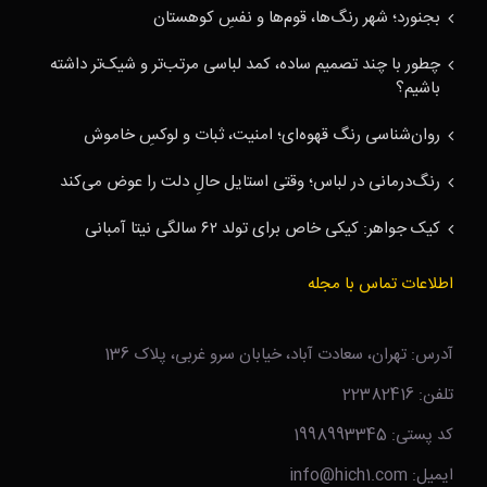
بجنورد؛ شهر رنگ‌ها، قوم‌ها و نفسِ کوهستان
چطور با چند تصمیم ساده، کمد لباسی مرتب‌تر و شیک‌تر داشته
باشیم؟
روان‌شناسی رنگ قهوه‌ای؛ امنیت، ثبات و لوکسِ خاموش
رنگ‌درمانی در لباس؛ وقتی استایل حالِ دلت را عوض می‌کند
کیک جواهر: کیکی خاص برای تولد ۶۲ سالگی نیتا آمبانی
اطلاعات تماس با مجله
آدرس: تهران، سعادت آباد، خیابان سرو غربی، پلاک 136
تلفن: 22382416
کد پستی: 1998993345
ایمیل: info@hich1.com