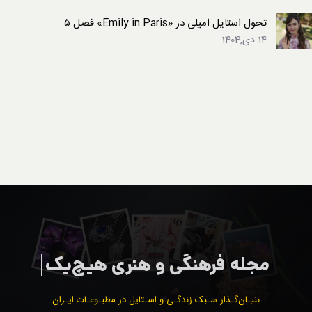
تحول استایل امیلی در «Emily in Paris» فصل ۵
14 دی,1404
بنیـان‌گـذار سـبک زندگـی و اسـتایل در مطبـوعـات ایـران