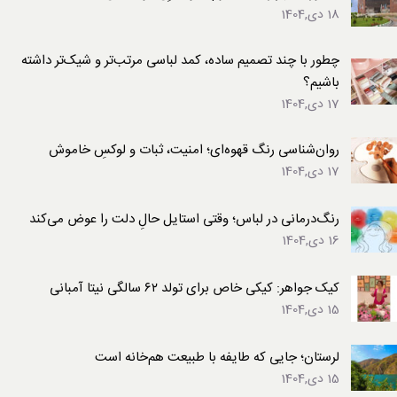
18 دی,1404
چطور با چند تصمیم ساده، کمد لباسی مرتب‌تر و شیک‌تر داشته
باشیم؟
17 دی,1404
روان‌شناسی رنگ قهوه‌ای؛ امنیت، ثبات و لوکسِ خاموش
17 دی,1404
رنگ‌درمانی در لباس؛ وقتی استایل حالِ دلت را عوض می‌کند
16 دی,1404
کیک جواهر: کیکی خاص برای تولد ۶۲ سالگی نیتا آمبانی
15 دی,1404
لرستان؛ جایی که طایفه با طبیعت هم‌خانه است
15 دی,1404