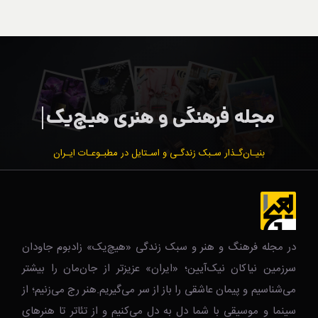
بنیـان‌گـذار سـبک زندگـی و اسـتایل در مطبـوعـات ایـران
در مجله فرهنگ و هنر و سبک زندگی‌ «هیچ‌یک» زادبوم جاودان
سرزمین نیاکان نیک‌‌‌آیین؛ «ایران» عزیزتر از جان‌مان را بیشتر
می‌شناسیم و پیمان عاشقی را باز از سر می‌گیریم.هنر رج می‌زنیم؛ از
سینما و موسیقی با شما دل به دل می‌کنیم و از تئاتر تا هنرهای