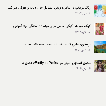
رنگ‌درمانی در لباس؛ وقتی استایل حالِ دلت را عوض می‌کند
16 دی,1404
کیک جواهر: کیکی خاص برای تولد ۶۲ سالگی نیتا آمبانی
15 دی,1404
لرستان؛ جایی که طایفه با طبیعت هم‌خانه است
15 دی,1404
تحول استایل امیلی در «Emily in Paris» فصل ۵
14 دی,1404