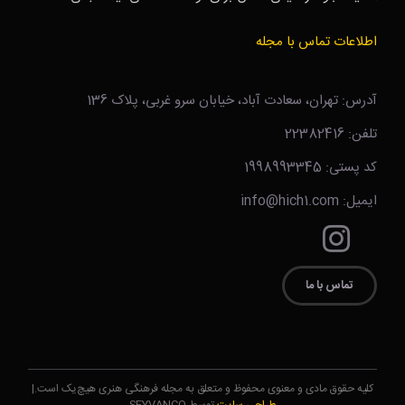
اطلاعات تماس با مجله
آدرس: تهران، سعادت آباد، خیابان سرو غربی، پلاک 136
تلفن: 22382416
کد پستی: 1998993345
ایمیل: info@hich1.com
تماس با ما
کلیه حقوق مادی و معنوی محفوظ و متعلق به مجله فرهنگی هنری هیچ‌یک است.|
طراحی سایت
توسط SEYVANCO