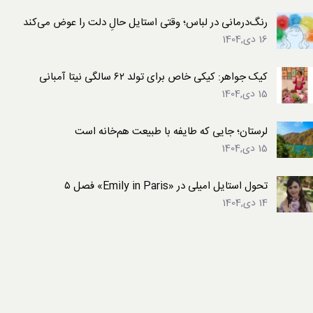
رنگ‌درمانی در لباس؛ وقتی استایل حالِ دلت را عوض می‌کند
16 دی,1404
کیک جواهر: کیکی خاص برای تولد ۶۲ سالگی نیتا آمبانی
15 دی,1404
لرستان؛ جایی که طایفه با طبیعت هم‌خانه است
15 دی,1404
تحول استایل امیلی در «Emily in Paris» فصل ۵
14 دی,1404