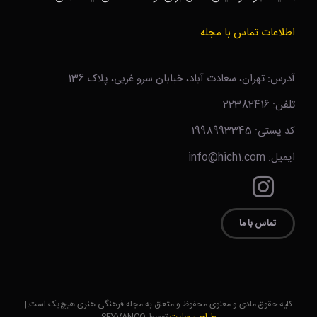
اطلاعات تماس با مجله
آدرس: تهران، سعادت آباد، خیابان سرو غربی، پلاک 136
تلفن: 22382416
کد پستی: 1998993345
ایمیل: info@hich1.com
تماس با ما
کلیه حقوق مادی و معنوی محفوظ و متعلق به مجله فرهنگی هنری هیچ‌یک است.|
طراحی سایت
توسط SEYVANCO