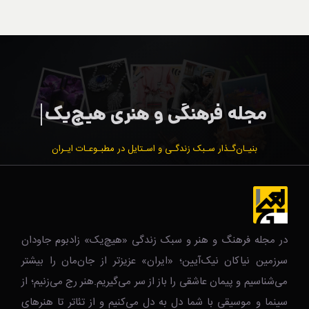
بنیـان‌گـذار سـبک زندگـی و اسـتایل در مطبـوعـات ایـران
در مجله فرهنگ و هنر و سبک زندگی‌ «هیچ‌یک» زادبوم جاودان
سرزمین نیاکان نیک‌‌‌آیین؛ «ایران» عزیزتر از جان‌مان را بیشتر
می‌شناسیم و پیمان عاشقی را باز از سر می‌گیریم.هنر رج می‌زنیم؛ از
سینما و موسیقی با شما دل به دل می‌کنیم و از تئاتر تا هنرهای