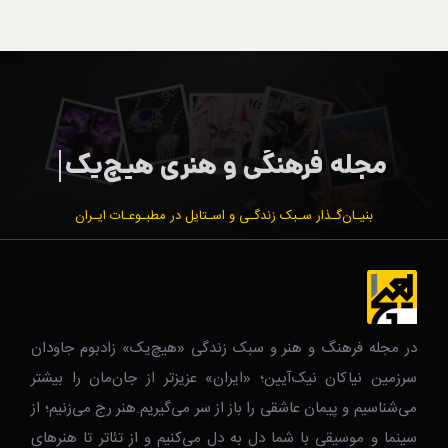
بنیـان‌گـذار سـبک زندگـی و اسـتایل در مطبـوعـات ایـران
در مجله فرهنگ و هنر و سبک زندگی‌ «هیچ‌یک» زادبوم جاودان
سرزمین نیاکان نیک‌‌‌آیین؛ «ایران» عزیزتر از جان‌مان را بیشتر
می‌شناسیم و پیمان عاشقی را باز از سر می‌گیریم.هنر رج می‌زنیم؛ از
سینما و موسیقی با شما دل به دل می‌کنیم و از تئاتر تا هنرهای