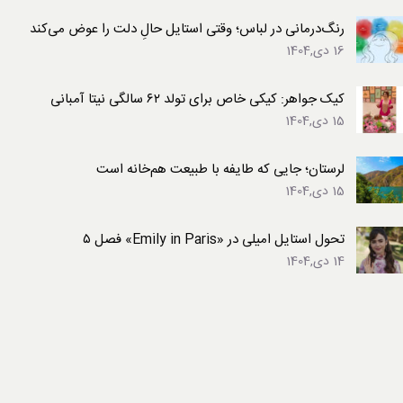
رنگ‌درمانی در لباس؛ وقتی استایل حالِ دلت را عوض می‌کند
16 دی,1404
کیک جواهر: کیکی خاص برای تولد ۶۲ سالگی نیتا آمبانی
15 دی,1404
لرستان؛ جایی که طایفه با طبیعت هم‌خانه است
15 دی,1404
تحول استایل امیلی در «Emily in Paris» فصل ۵
14 دی,1404