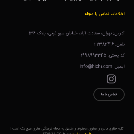
اطلاعات تماس با مجله
آدرس: تهران، سعادت آباد، خیابان سرو غربی، پلاک 136
تلفن: 22382416
کد پستی: 1998993345
ایمیل: info@hich1.com
تماس با ما
کلیه حقوق مادی و معنوی محفوظ و متعلق به مجله فرهنگی هنری هیچ‌یک است.|
طراحی سایت
توسط SEYVANCO