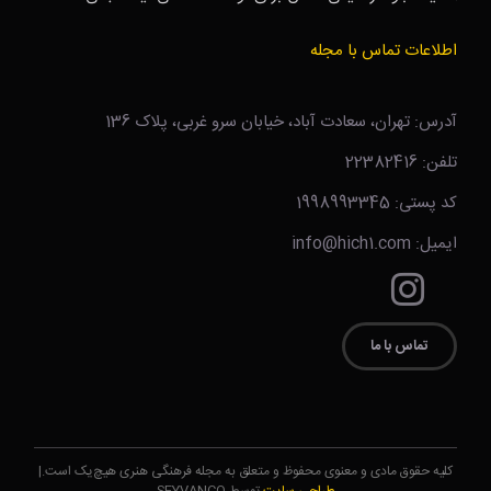
اطلاعات تماس با مجله
آدرس: تهران، سعادت آباد، خیابان سرو غربی، پلاک 136
تلفن: 22382416
کد پستی: 1998993345
ایمیل: info@hich1.com
تماس با ما
کلیه حقوق مادی و معنوی محفوظ و متعلق به مجله فرهنگی هنری هیچ‌یک است.|
طراحی سایت
توسط SEYVANCO