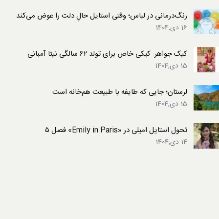
رنگ‌درمانی در لباس؛ وقتی استایل حالِ دلت را عوض می‌کند
16 دی,1404
کیک جواهر: کیکی خاص برای تولد ۶۲ سالگی نیتا آمبانی
15 دی,1404
لرستان؛ جایی که طایفه با طبیعت هم‌خانه است
15 دی,1404
تحول استایل امیلی در «Emily in Paris» فصل ۵
14 دی,1404