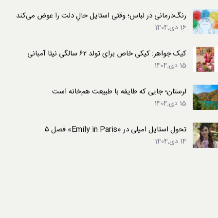
رنگ‌درمانی در لباس؛ وقتی استایل حالِ دلت را عوض می‌کند
16 دی,1404
کیک جواهر: کیکی خاص برای تولد ۶۲ سالگی نیتا آمبانی
15 دی,1404
لرستان؛ جایی که طایفه با طبیعت هم‌خانه است
15 دی,1404
تحول استایل امیلی در «Emily in Paris» فصل ۵
14 دی,1404