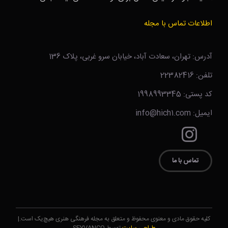
اطلاعات تماس با مجله
آدرس: تهران، سعادت آباد، خیابان سرو غربی، پلاک 136
تلفن: 22382416
کد پستی: 1998993345
ایمیل: info@hich1.com
تماس با ما
کلیه حقوق مادی و معنوی محفوظ و متعلق به مجله فرهنگی هنری هیچ‌یک است.|
طراحی سایت
توسط SEYVANCO