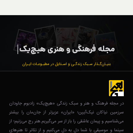
بنیـان‌گـذار سـبک زندگـی و اسـتایل در مطبـوعـات ایـران
در مجله فرهنگ و هنر و سبک زندگی‌ «هیچ‌یک» زادبوم جاودان
سرزمین نیاکان نیک‌‌‌آیین؛ «ایران» عزیزتر از جان‌مان را بیشتر
می‌شناسیم و پیمان عاشقی را باز از سر می‌گیریم.هنر رج می‌زنیم؛ از
سینما و موسیقی با شما دل به دل می‌کنیم و از تئاتر تا هنرهای