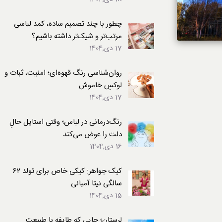
لباس
چطور با چند تصمیم ساده، کمد لباسی
مرتب‌تر و شیک‌تر داشته باشیم؟
17 دی,1404
روان‌شناسی رنگ قهوه‌ای؛ امنیت، ثبات و
لوکسِ خاموش
17 دی,1404
رنگ‌درمانی در لباس؛ وقتی استایل حالِ
دلت را عوض می‌کند
16 دی,1404
کیک جواهر: کیکی خاص برای تولد ۶۲
سالگی نیتا آمبانی
15 دی,1404
لرستان؛ جایی که طایفه با طبیعت