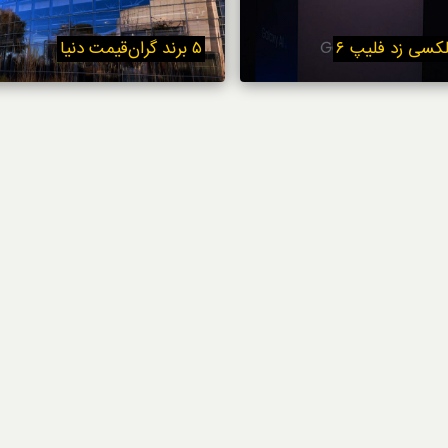
استایل
سی زد فلیپ ۶
۵ برند گران‌قیمت دنیا