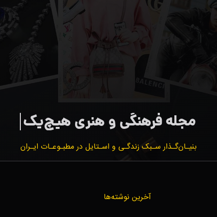
بنیـان‌گـذار سـبک زندگـی و اسـتایل در مطبـوعـات ایـران
آخرین نوشته‌ها