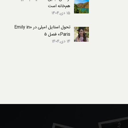
هم‌خانه است
15 دی,1404
تحول استایل امیلی در «Emily in
Paris» فصل ۵
14 دی,1404