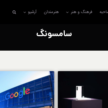
حبه
فرهنگ و هنر
هنرمندان
آرشیو
سامسونگ
اکسسوری