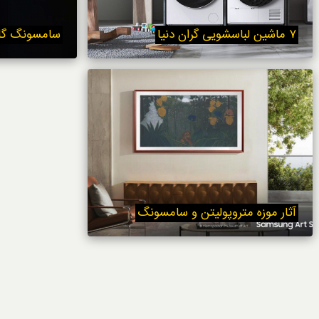
خوردنی‌ها
۷ ماشین لباسشویی گران دنیا
سامسونگ گلک
آثار موزه متروپولیتن و سامسونگ