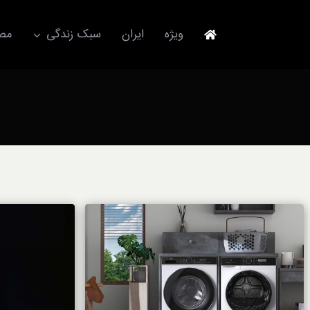
Ski
t
ویژه
ایران
سبک زندگی
مصا
conten
جهانگردی
مد و فشن
آکسسوری
استایل
برند
لباس
آداب معاشرت
ورزش/ سلامت/ زیبایی
تکنولوژی
خودرو