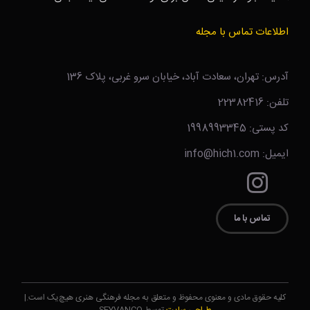
اطلاعات تماس با مجله
آدرس: تهران، سعادت آباد، خیابان سرو غربی، پلاک 136
تلفن: 22382416
کد پستی: 1998993345
ایمیل: info@hich1.com
تماس با ما
کلیه حقوق مادی و معنوی محفوظ و متعلق به مجله فرهنگی هنری هیچ‌یک است.|
طراحی سایت
توسط SEYVANCO