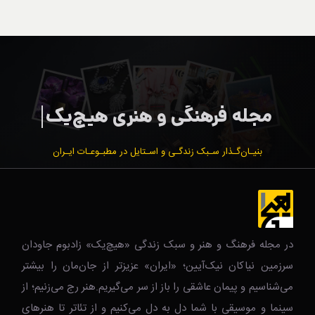
بنیـان‌گـذار سـبک زندگـی و اسـتایل در مطبـوعـات ایـران
در مجله فرهنگ و هنر و سبک زندگی‌ «هیچ‌یک» زادبوم جاودان
سرزمین نیاکان نیک‌‌‌آیین؛ «ایران» عزیزتر از جان‌مان را بیشتر
می‌شناسیم و پیمان عاشقی را باز از سر می‌گیریم.هنر رج می‌زنیم؛ از
سینما و موسیقی با شما دل به دل می‌کنیم و از تئاتر تا هنرهای