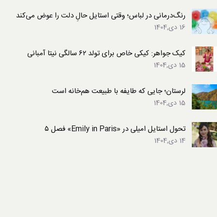
رنگ‌درمانی در لباس؛ وقتی استایل حالِ دلت را عوض می‌کند
16 دی,1404
کیک جواهر: کیکی خاص برای تولد ۶۲ سالگی نیتا آمبانی
15 دی,1404
لرستان؛ جایی که طایفه با طبیعت هم‌خانه است
15 دی,1404
تحول استایل امیلی در «Emily in Paris» فصل ۵
14 دی,1404