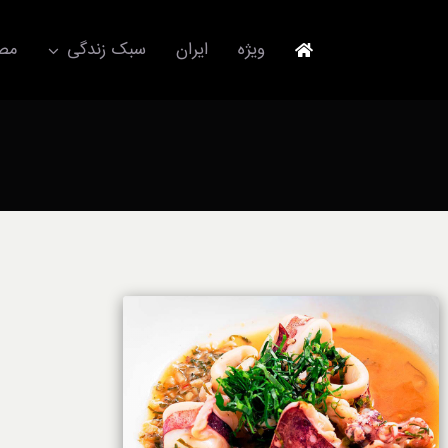
Ski
t
ویژه
ایران
سبک زندگی
مصا
conten
جهانگردی
مد و فشن
آکسسوری
استایل
برند
لباس
آداب معاشرت
ورزش/ سلامت/ زیبایی
تکنولوژی
خودرو