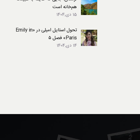
هم‌خانه است
15 دی,1404
تحول استایل امیلی در «Emily in
Paris» فصل ۵
14 دی,1404