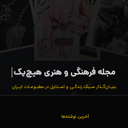
بنیـان‌گـذار سـبک زندگـی و اسـتایل در مطبـوعـات ایـران
آخرین نوشته‌ها