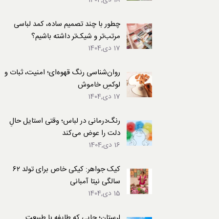
18 دی,1404
لباس
چطور با چند تصمیم ساده، کمد لباسی
مرتب‌تر و شیک‌تر داشته باشیم؟
17 دی,1404
روان‌شناسی رنگ قهوه‌ای؛ امنیت، ثبات و
لوکسِ خاموش
17 دی,1404
رنگ‌درمانی در لباس؛ وقتی استایل حالِ
دلت را عوض می‌کند
16 دی,1404
کیک جواهر: کیکی خاص برای تولد ۶۲
سالگی نیتا آمبانی
15 دی,1404
لرستان؛ جایی که طایفه با طبیعت