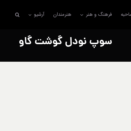
حبه
فرهنگ و هنر
هنرمندان
آرشیو
سوپ نودل گوشت گاو
اکسسوری